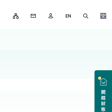
:::
開館狀態