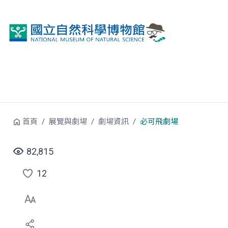
跳到中央內容區塊
首頁
展覽與劇場
劇場資訊
必可飛劇場
82,815
12
點
選
喜