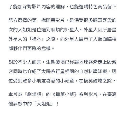
了能加深對影片內容的理解，也能選購特色商品留下
館方選擇的第一檔開幕影片，是深受很多觀眾喜愛的
次的大姐姐是位遇到麻煩的外星人。外星人因所居星
外星人的「樣本」之際，向外星人展示了人類面臨相
部夥伴們面臨的危機。
對於不少人而言，生態破壞已經讓地球逐漸走上毀滅
容同時也介紹了太陽系行星相關的自然科學知識，透
位受到眾多小朋友喜愛的小頑童，在搞笑破壞之餘，
本片為「劇場版」的《蠟筆小新》系列影片，在臺灣
他夢想中的「大姐姐」！