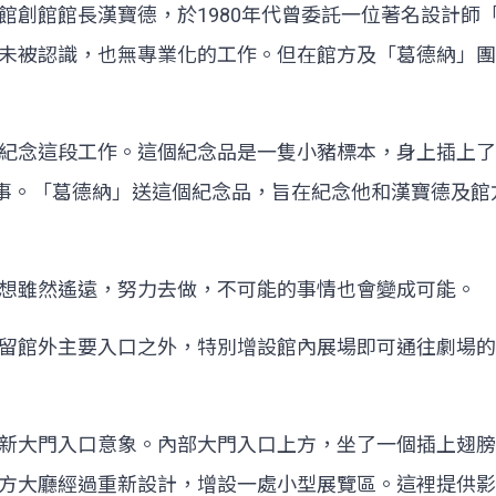
館長漢寶德，於1980年代曾委託一位著名設計師「葛德納」(
未被認識，也無專業化的工作。但在館方及「葛德納」團
紀念這段工作。這個紀念品是一隻小豬標本，身上插上了
意指不可能的事。「葛德納」送這個紀念品，旨在紀念他和漢寶
想雖然遙遠，努力去做，不可能的事情也會變成可能。
留館外主要入口之外，特別增設館內展場即可通往劇場的
新大門入口意象。內部大門入口上方，坐了一個插上翅膀
方大廳經過重新設計，增設一處小型展覽區。這裡提供影