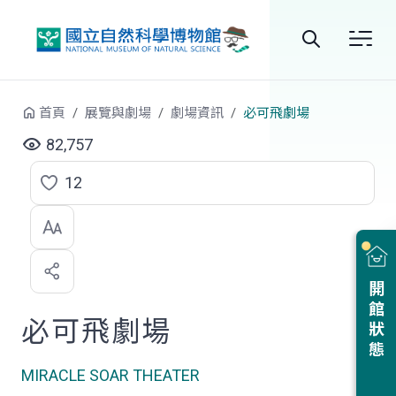
跳到中央內容區塊
全
站
首頁
展覽與劇場
劇場資訊
必可飛劇場
搜
82,757
尋
12
點
選
喜
開館狀態
歡
必可飛劇場
MIRACLE SOAR THEATER