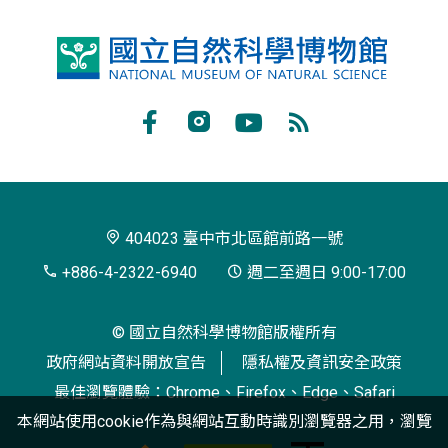
國
立
自
Facebook
Instagram
Youtube
RSS
然
訂
科
閱
學
404023 臺中市北區館前路一號
博
+886-4-2322-6940
週二至週日 9:00-17:00
物
© 國立自然科學博物館版權所有
館
政府網站資料開放宣告
隱私權及資訊安全政策
最佳瀏覽體驗：Chrome、Firefox、Edge、Safari
本網站使用cookie作為與網站互動時識別瀏覽器之用，瀏覽