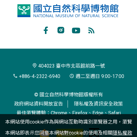
國
立
自
Facebook
Instagram
Youtube
RSS
然
訂
科
閱
學
404023 臺中市北區館前路一號
博
+886-4-2322-6940
週二至週日 9:00-17:00
物
© 國立自然科學博物館版權所有
館
政府網站資料開放宣告
隱私權及資訊安全政策
最佳瀏覽體驗：Chrome、Firefox、Edge、Safari
本網站使用cookie作為與網站互動時識別瀏覽器之用，瀏覽
本網站即表示您同意本網站對cookie的使用及相關
隱私權政