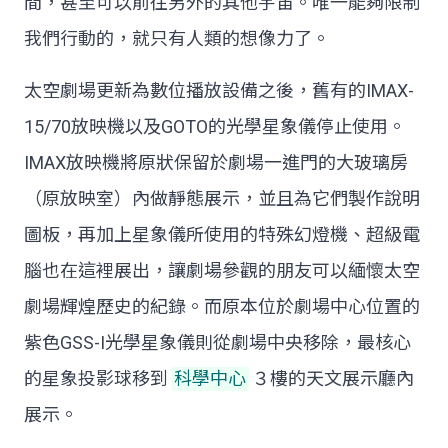
間，甚至可以前往另外的其他宇宙。唯一能夠限制
我們行動的，就只有人類的想像力了。
太空劇場更新為數位播放設備之後，舊有的IMAX-
15/70放映機以及GOTO的光學星象儀停止使用。
IMAX放映機將原狀保留於劇場一進門的大玻璃房
（原放映室）內做靜態展示，並且為它們製作說明
圖板，再加上星象儀所使用的特殊幻燈機、超級電
腦也在這裡展出，讓劇場參觀的朋友可以緬懷太空
劇場輝煌歷史的紀錄。而原本位於劇場中心位置的
紫色GSS-I光學星象儀則從劇場中央移除，最核心
的星象投影球移到
科學中心
３樓的天文展示廳內
展示。