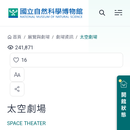
跳到中央內容區塊
全
站
首頁
展覽與劇場
劇場資訊
太空劇場
搜
241,871
尋
16
點
選
喜
開館狀態
歡
太空劇場
SPACE THEATER