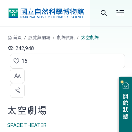
跳到中央內容區塊
全
站
首頁
展覽與劇場
劇場資訊
太空劇場
搜
242,948
尋
16
點
選
喜
開館狀態
歡
太空劇場
SPACE THEATER