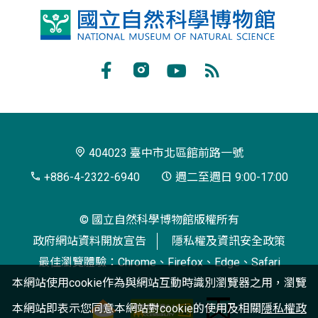
國
立
自
Facebook
Instagram
Youtube
RSS
然
訂
科
閱
學
404023 臺中市北區館前路一號
博
+886-4-2322-6940
週二至週日 9:00-17:00
物
© 國立自然科學博物館版權所有
館
政府網站資料開放宣告
隱私權及資訊安全政策
最佳瀏覽體驗：Chrome、Firefox、Edge、Safari
本網站使用cookie作為與網站互動時識別瀏覽器之用，瀏覽
本網站即表示您同意本網站對cookie的使用及相關
隱私權政