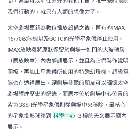
間，甚至可以前往另外的其他宇宙。唯一能夠限制
我們行動的，就只有人類的想像力了。
太空劇場更新為數位播放設備之後，舊有的IMAX-
15/70放映機以及GOTO的光學星象儀停止使用。
IMAX放映機將原狀保留於劇場一進門的大玻璃房
（原放映室）內做靜態展示，並且為它們製作說明
圖板，再加上星象儀所使用的特殊幻燈機、超級電
腦也在這裡展出，讓劇場參觀的朋友可以緬懷太空
劇場輝煌歷史的紀錄。而原本位於劇場中心位置的
紫色GSS-I光學星象儀則從劇場中央移除，最核心
的星象投影球移到
科學中心
３樓的天文展示廳內
展示。