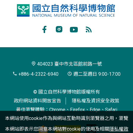
國
立
自
Facebook
Instagram
Youtube
RSS
然
訂
科
閱
學
404023 臺中市北區館前路一號
博
+886-4-2322-6940
週二至週日 9:00-17:00
物
© 國立自然科學博物館版權所有
館
政府網站資料開放宣告
隱私權及資訊安全政策
最佳瀏覽體驗：Chrome、Firefox、Edge、Safari
本網站使用cookie作為與網站互動時識別瀏覽器之用，瀏覽
本網站即表示您同意本網站對cookie的使用及相關
隱私權政