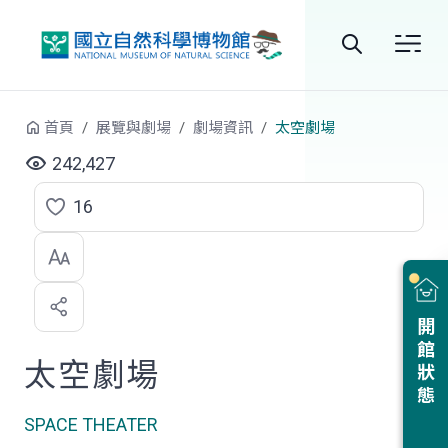
跳到中央內容區塊
全
站
首頁
展覽與劇場
劇場資訊
太空劇場
搜
242,427
尋
16
點
選
喜
開館狀態
歡
太空劇場
SPACE THEATER