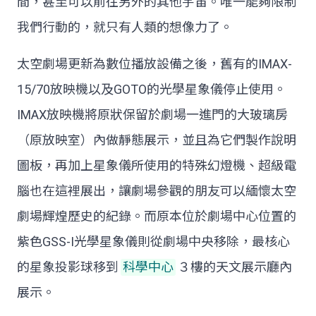
間，甚至可以前往另外的其他宇宙。唯一能夠限制
我們行動的，就只有人類的想像力了。
太空劇場更新為數位播放設備之後，舊有的IMAX-
15/70放映機以及GOTO的光學星象儀停止使用。
IMAX放映機將原狀保留於劇場一進門的大玻璃房
（原放映室）內做靜態展示，並且為它們製作說明
圖板，再加上星象儀所使用的特殊幻燈機、超級電
腦也在這裡展出，讓劇場參觀的朋友可以緬懷太空
劇場輝煌歷史的紀錄。而原本位於劇場中心位置的
紫色GSS-I光學星象儀則從劇場中央移除，最核心
的星象投影球移到
科學中心
３樓的天文展示廳內
展示。