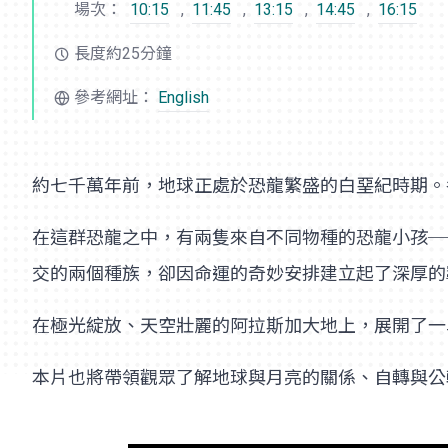
場次：
10:15
,
11:45
,
13:15
,
14:45
,
16:15
長度約25分鐘
參考網址：
English
約七千萬年前，地球正處於恐龍繁盛的白堊紀時期。
在這群恐龍之中，有兩隻來自不同物種的恐龍小孩─
交的兩個種族，卻因命運的奇妙安排建立起了深厚的
在極光綻放、天空壯麗的阿拉斯加大地上，展開了一
本片也將帶領觀眾了解地球與月亮的關係、自轉與公