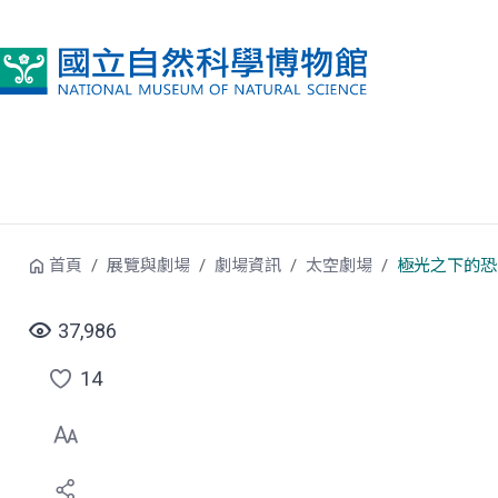
跳到中央內容區塊
首頁
展覽與劇場
劇場資訊
太空劇場
極光之下的恐
37,986
14
點
選
喜