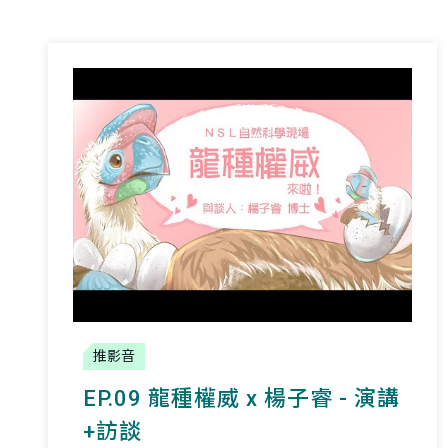
推影音
EP.09 龍種權威 x 楊子睿 - 演講
+訪談