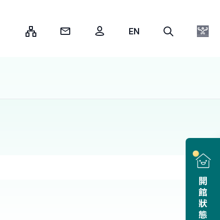
:::
開館狀態