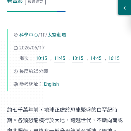
看電影
科學中心
/1F/
太空劇場
2026/06/17
場次：
10:15
,
11:45
,
13:15
,
14:45
,
16:15
長度約25分鐘
參考網址：
English
約七千萬年前，地球正處於恐龍繁盛的白堊紀時
期。各類恐龍橫行於大地，跨越世代，不斷向南或
向北遷徙，最終有一部分恐龍甚至抵達了極地。