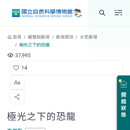
跳到中央內容區塊
全
站
首頁
展覽與劇場
劇場資訊
太空劇場
搜
極光之下的恐龍
尋
37,995
14
點
選
喜
開館狀態
歡
極光之下的恐龍