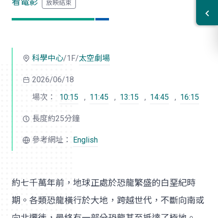
看電影
科學中心
/1F/
太空劇場
2026/06/18
場次：
10:15
,
11:45
,
13:15
,
14:45
,
16:15
長度約25分鐘
參考網址：
English
約七千萬年前，地球正處於恐龍繁盛的白堊紀時
期。各類恐龍橫行於大地，跨越世代，不斷向南或
向北遷徙，最終有一部分恐龍甚至抵達了極地。