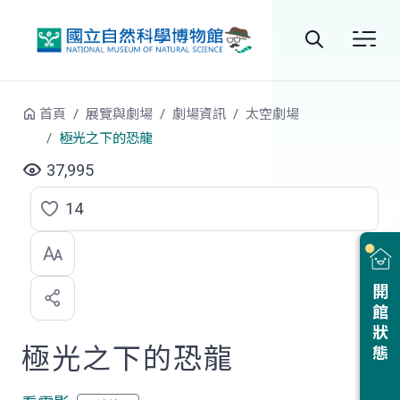
跳到中央內容區塊
全
站
首頁
展覽與劇場
劇場資訊
太空劇場
搜
極光之下的恐龍
尋
37,995
14
點
選
喜
開館狀態
歡
極光之下的恐龍