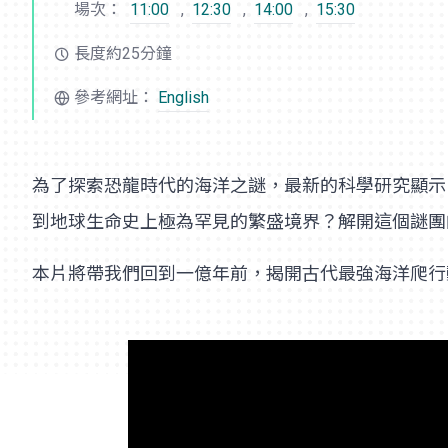
場次：
11:00
,
12:30
,
14:00
,
15:30
長度約25分鐘
參考網址：
English
為了探索恐龍時代的海洋之謎，最新的科學研究顯示
到地球生命史上極為罕見的繁盛境界？解開這個謎團
本片將帶我們回到一億年前，揭開古代最強海洋爬行