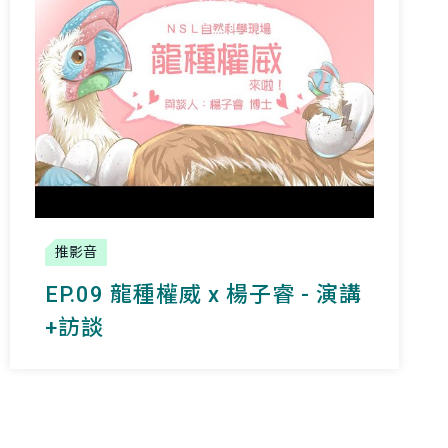
推影音
EP.09 龍種權威 x 楊子睿 - 演講
+訪談