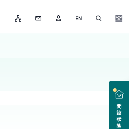
:::
開館狀態