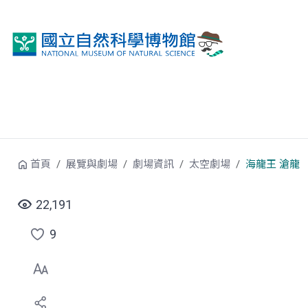
跳到中央內容區塊
首頁
展覽與劇場
劇場資訊
太空劇場
海龍王 滄龍
22,191
9
點
選
喜