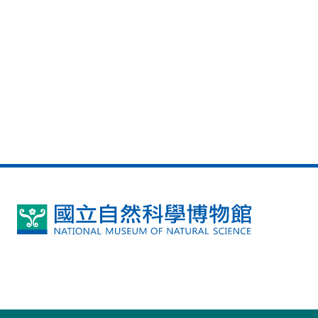
國
立
自
然
科