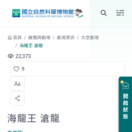
跳到中央內容區塊
全
站
首頁
展覽與劇場
劇場資訊
太空劇場
搜
海龍王 滄龍
尋
22,373
9
點
選
喜
開館狀態
歡
海龍王 滄龍