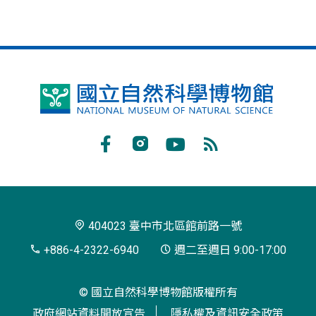
國
立
自
Facebook
Instagram
Youtube
RSS
然
訂
科
閱
學
404023 臺中市北區館前路一號
博
+886-4-2322-6940
週二至週日 9:00-17:00
物
© 國立自然科學博物館版權所有
館
政府網站資料開放宣告
隱私權及資訊安全政策