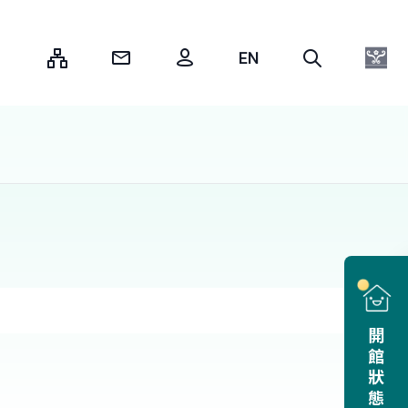
:::
開館狀態