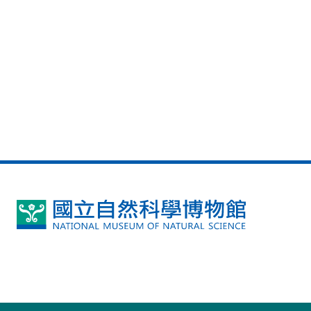
國
立
自
然
科