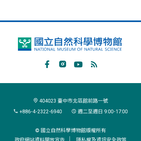
國
立
自
Facebook
Instagram
Youtube
RSS
然
訂
科
閱
學
404023 臺中市北區館前路一號
博
+886-4-2322-6940
週二至週日 9:00-17:00
物
© 國立自然科學博物館版權所有
館
政府網站資料開放宣告
隱私權及資訊安全政策