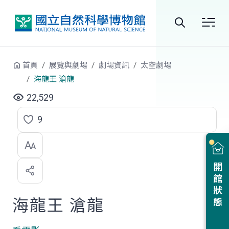
跳到中央內容區塊
全
站
首頁
展覽與劇場
劇場資訊
太空劇場
搜
海龍王 滄龍
尋
22,529
9
點
選
喜
開館狀態
歡
海龍王 滄龍