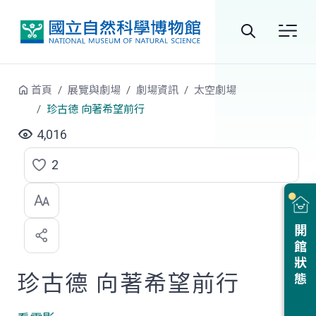
跳到中央內容區塊
全
站
首頁
展覽與劇場
劇場資訊
太空劇場
搜
珍古德 向著希望前行
尋
4,016
2
點
選
喜
開館狀態
歡
珍古德 向著希望前行