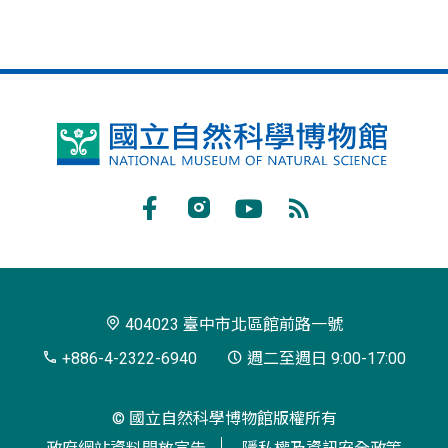
國
立
自
Facebook
Instagram
Youtube
RSS
然
訂
科
閱
學
404023 臺中市北區館前路一號
博
+886-4-2322-6940
週二至週日 9:00-17:00
物
© 國立自然科學博物館版權所有
館