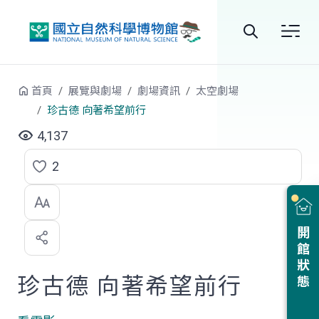
跳到中央內容區塊
全
站
首頁
展覽與劇場
劇場資訊
太空劇場
搜
珍古德 向著希望前行
尋
4,137
2
點
選
喜
開館狀態
歡
珍古德 向著希望前行