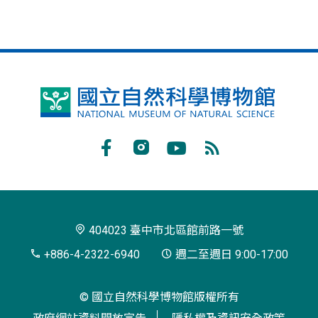
國
立
自
Facebook
Instagram
Youtube
RSS
然
訂
科
閱
學
404023 臺中市北區館前路一號
博
+886-4-2322-6940
週二至週日 9:00-17:00
物
© 國立自然科學博物館版權所有
館