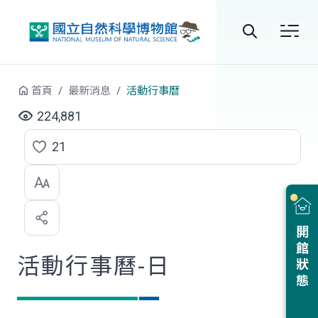
跳到中央內容區塊
全
站
首頁
最新消息
活動行事曆
搜
224,881
尋
21
點
選
喜
開館狀態
歡
活動行事曆-日