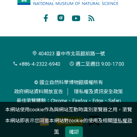
立
自
Facebook
Instagram
Youtube
RSS
然
訂
科
閱
學
404023 臺中市北區館前路一號
博
+886-4-2322-6940
週二至週日 9:00-17:00
物
© 國立自然科學博物館版權所有
館
政府網站資料開放宣告
隱私權及資訊安全政策
最佳瀏覽體驗：Chrome、Firefox、Edge、Safari
本網站使用cookie作為與網站互動時識別瀏覽器之用，瀏覽
本網站即表示您同意本網站對cookie的使用及相關
隱私權政
策
確認