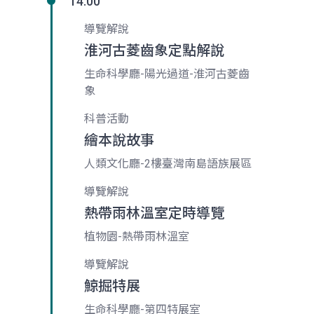
14:00
導覽解說
淮河古菱齒象定點解說
生命科學廳-陽光過道-淮河古菱齒
象
科普活動
繪本說故事
人類文化廳-2樓臺灣南島語族展區
導覽解說
熱帶雨林溫室定時導覽
植物園-熱帶雨林溫室
導覽解說
鯨掘特展
生命科學廳-第四特展室