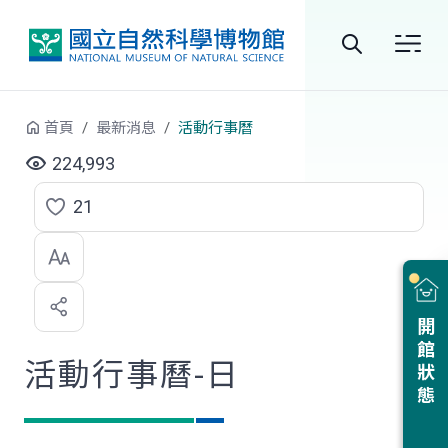
跳到中央內容區塊
全
站
首頁
最新消息
活動行事曆
搜
224,993
尋
21
點
選
喜
開館狀態
歡
活動行事曆-日