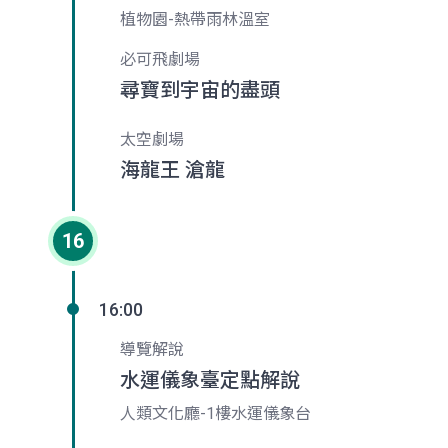
植物園-熱帶雨林溫室
必可飛劇場
尋寶到宇宙的盡頭
太空劇場
海龍王 滄龍
16
16:00
導覽解說
水運儀象臺定點解說
人類文化廳-1樓水運儀象台