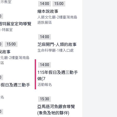
演示教室
14:00
15:00
繪本說故事
0
人類文化廳-2樓臺灣南島
語族展區
園特展室定時導覽
-特展室
14:00
0
15:00
芝麻開門-人類的故事
生命科學廳-1樓入口處
說故事
化廳-2樓臺灣南島
展區
14:00
115年假日及週三動手
0
做(7
5年假日及週三動手
活動報名
報名
15:30
亞馬遜河魚餵食導覽
0
(象魚及牠的夥伴)