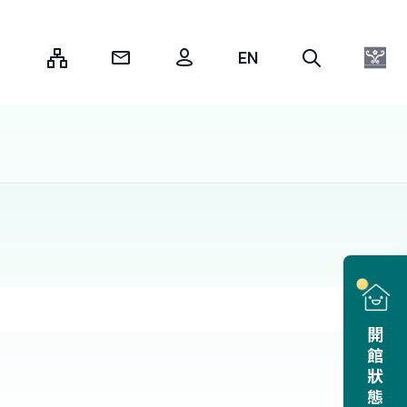
:::
開館狀態