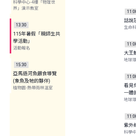
科學中心-4樓「物理世
界」演示教室
11:0
話說
13:30
生命
115年暑假「親師生共
學活動」
11:0
活動報名
大王
地球環
15:30
亞馬遜河魚餵食導覽
11:0
(象魚及牠的夥伴)
看見
植物園-熱帶雨林溫室
一體
地球環
11:0
紫外
科學中