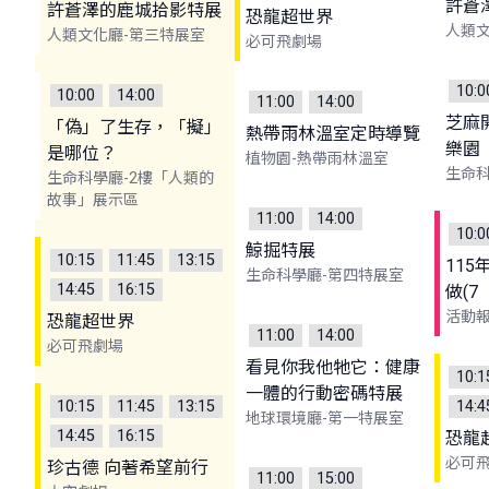
許蒼
許蒼澤的鹿城拾影特展
恐龍超世界
人類文
人類文化廳-第三特展室
必可飛劇場
10:0
10:00
14:00
11:00
14:00
芝麻
「偽」了生存，「擬」
熱帶雨林溫室定時導覽
樂園
是哪位？
植物園-熱帶雨林溫室
生命科
生命科學廳-2樓「人類的
故事」展示區
11:00
14:00
10:0
鯨掘特展
10:15
11:45
13:15
11
生命科學廳-第四特展室
14:45
16:15
做(7
活動
恐龍超世界
11:00
14:00
必可飛劇場
看見你我他牠它：健康
10:1
一體的行動密碼特展
10:15
11:45
13:15
14:4
地球環境廳-第一特展室
14:45
16:15
恐龍
必可
珍古德 向著希望前行
11:00
15:00