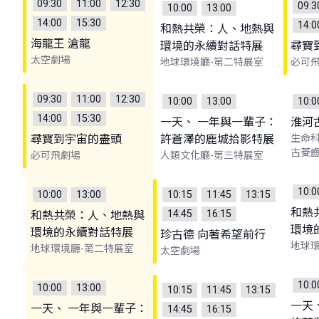
09:30
11:00
12:30
09:3
10:00
13:00
14:00
15:30
14:0
和熱共榮：人、地熱與
海龍王 滄龍
環境的永續對話特展
尋寶
太空劇場
地球環境廳-第二特展室
必可
09:30
11:00
12:30
10:00
13:00
10:0
14:00
15:30
一天、 一年與一輩子：
淮河
尋寶到宇宙的盡頭
許蒼澤的鹿城拾影特展
生命科
古菱
必可飛劇場
人類文化廳-第三特展室
10:0
10:00
13:00
10:15
11:45
13:15
和熱
14:45
16:15
和熱共榮：人、地熱與
環境
環境的永續對話特展
珍古德 向著希望前行
地球環
地球環境廳-第二特展室
太空劇場
10:0
10:00
13:00
10:15
11:45
13:15
一天
一天、 一年與一輩子：
14:45
16:15