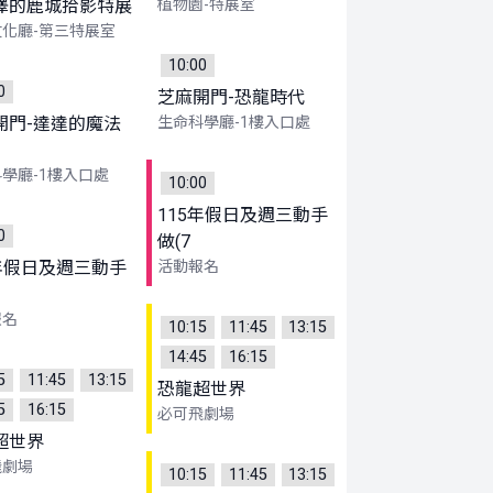
澤的鹿城拾影特展
植物園-特展室
化廳-第三特展室
10:00
0
芝麻開門-恐龍時代
開門-達達的魔法
生命科學廳-1樓入口處
學廳-1樓入口處
10:00
115年假日及週三動手
0
做(7
5年假日及週三動手
活動報名
報名
10:15
11:45
13:15
14:45
16:15
5
11:45
13:15
恐龍超世界
5
16:15
必可飛劇場
超世界
飛劇場
10:15
11:45
13:15