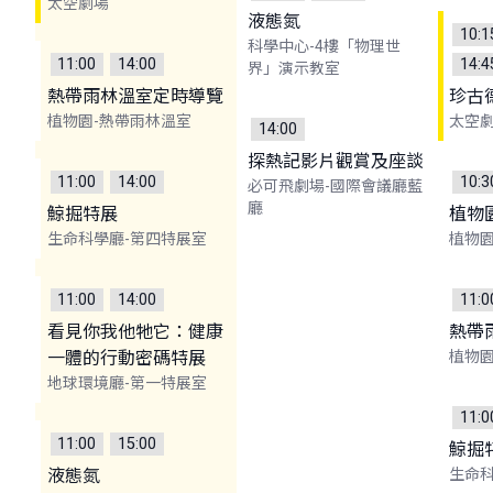
太空劇場
液態氮
10:1
科學中心-4樓「物理世
11:00
14:00
14:4
界」演示教室
熱帶雨林溫室定時導覽
珍古
植物園-熱帶雨林溫室
太空
14:00
探熱記影片觀賞及座談
11:00
14:00
10:3
必可飛劇場-國際會議廳藍
廳
鯨掘特展
植物
生命科學廳-第四特展室
植物園
11:00
14:00
11:0
看見你我他牠它：健康
熱帶
一體的行動密碼特展
植物園
地球環境廳-第一特展室
11:0
11:00
15:00
鯨掘
液態氮
生命科