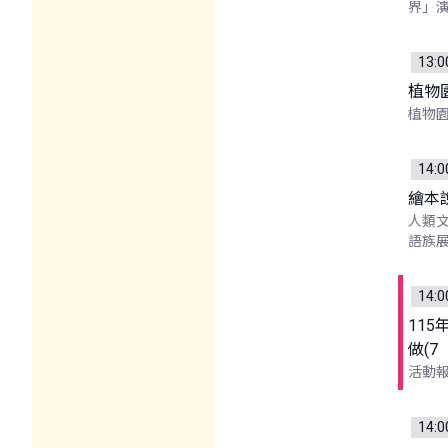
界」
13:0
植物
植物園
14:0
繪本
人類文
語族
14:0
11
做(7
活動
14:0