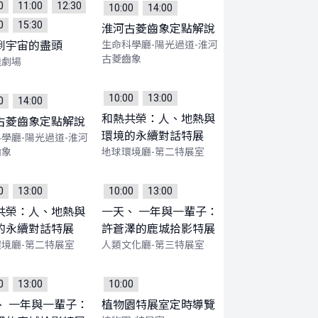
0
11:00
12:30
10:00
14:00
0
15:30
淮河古菱齒象定點解說
到宇宙的盡頭
生命科學廳-陽光過道-淮河
古菱齒象
飛劇場
10:00
13:00
0
14:00
和熱共榮：人、地熱與
古菱齒象定點解說
環境的永續對話特展
學廳-陽光過道-淮河
齒象
地球環境廳-第二特展室
0
13:00
10:00
13:00
共榮：人、地熱與
一天、 一年與一輩子：
的永續對話特展
許蒼澤的鹿城拾影特展
境廳-第二特展室
人類文化廳-第三特展室
0
13:00
10:00
、 一年與一輩子：
植物園特展室定時導覽