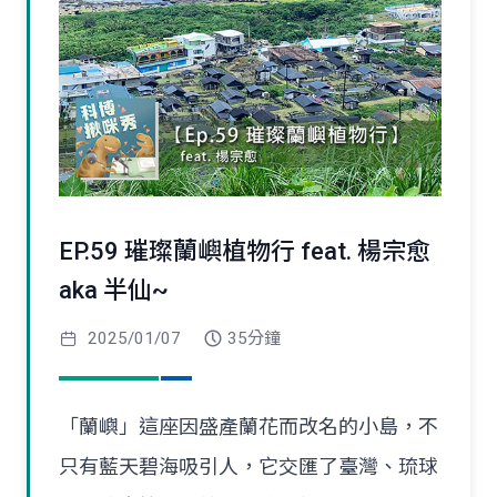
EP.59 璀璨蘭嶼植物行 feat. 楊宗愈
aka 半仙~
2025/01/07
35分鐘
「蘭嶼」這座因盛產蘭花而改名的小島，不
只有藍天碧海吸引人，它交匯了臺灣、琉球