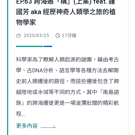
EP.63 跨海邂「構」(上集) feat. 鍾
國芳 aka 經歷神奇人類學之旅的植
物學家
2025/03/25
27分鐘
科學家為了瞭解人類起源的謎團，藉由考古
學、古DNA分析、語言學等各種方法去解開
史前人類遷徙的路徑，而這些遷徙包含了跨
越陸地或水域等不同的方式，其中「南島語
族」的跨海遷徙更是一場波瀾壯闊的精彩航
程...
更多內容