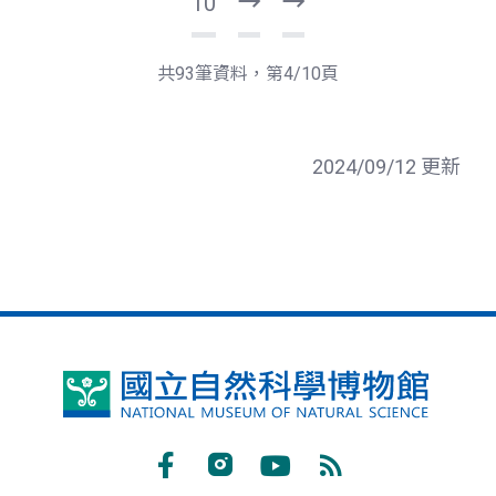
10
下
最
一
後
頁
一
共93筆資料，第4/10頁
頁
2024/09/12 更新
國
立
自