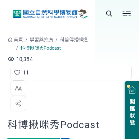
跳到中央內容區塊
全
站
首頁
學習與推廣
科普傳播頻道
搜
科博揪咪秀Podcast
尋
10,384
11
點
選
喜
開館狀態
歡
科博揪咪秀Podcast