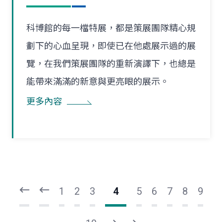
科博館的每一檔特展，都是策展團隊精心規
劃下的心血呈現，即使已在他處展示過的展
覽，在我們策展團隊的重新演譯下，也總是
能帶來滿滿的新意與更亮眼的展示。
更多內容
頁
頁
一
一
第
上
1
2
3
4
5
6
7
8
9