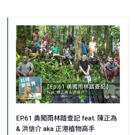
EP.61 勇闖雨林踏查記 feat. 陳正為
& 洪信介 aka 正港植物高手