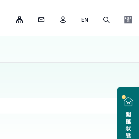
:::
開館狀態