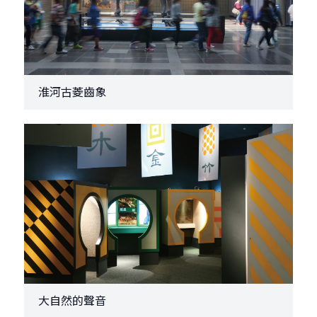
淮河古菱齒象
大自然的聲音