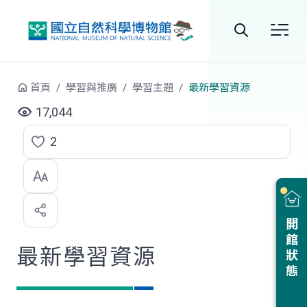
跳到中央內容區塊
全
站
首頁
學習與推廣
學習主題
最新學習資源
搜
17,044
尋
2
點
選
喜
開館狀態
歡
最新學習資源