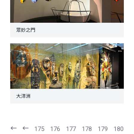
眾妙之門
大洋洲
頁
頁
一
一
第
上
175
176
177
178
179
180