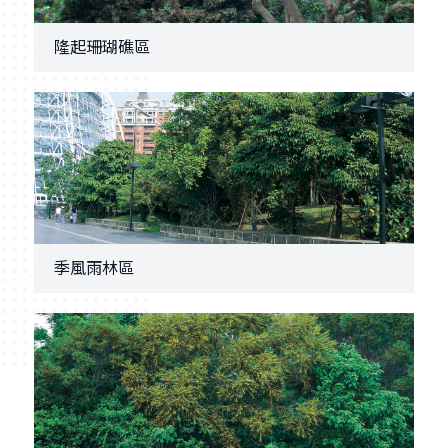
隆起珊瑚礁區
季風雨林區