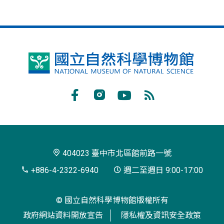
國
立
自
Facebook
Instagram
Youtube
RSS
然
訂
科
閱
學
404023 臺中市北區館前路一號
博
+886-4-2322-6940
週二至週日 9:00-17:00
物
© 國立自然科學博物館版權所有
館
政府網站資料開放宣告
隱私權及資訊安全政策