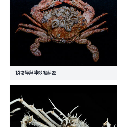
顆粒蟳與薄殼龜藤壺