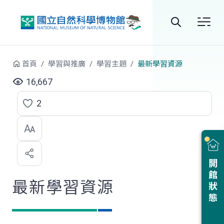
跳到中央內容區塊
全
站
首頁
學習與推廣
學習主題
最新學習資源
搜
16,667
尋
2
點
選
喜
開館狀態
歡
最新學習資源