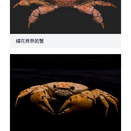
繡花脊熟若蟹