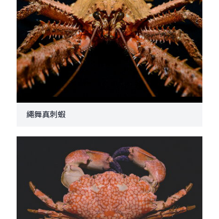
繩舞真刺蝦