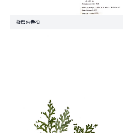
擬密葉卷柏