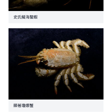
史氏擬海螯蝦
顯著瓊娜蟹