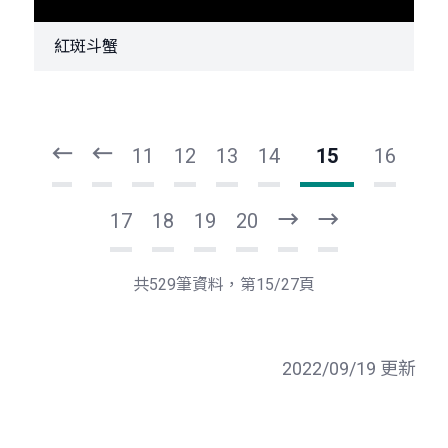
紅斑斗蟹
頁
頁
一
一
第
上
11
12
13
14
15
16
17
18
19
20
下
最
一
後
頁
一
共529筆資料，第15/27頁
頁
2022/09/19 更新