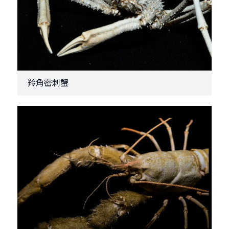
羚角密刺蟹