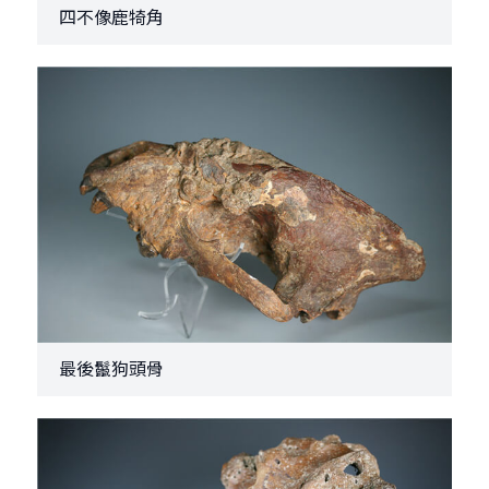
四不像鹿犄角
最後鬣狗頭骨