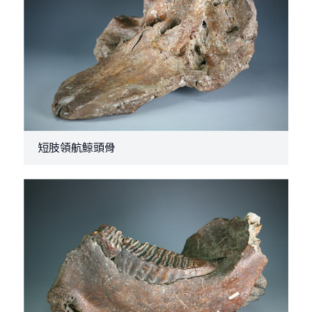
短肢領航鯨頭骨