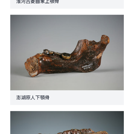
淮河古菱齒象上顎骨
澎湖原人下顎骨