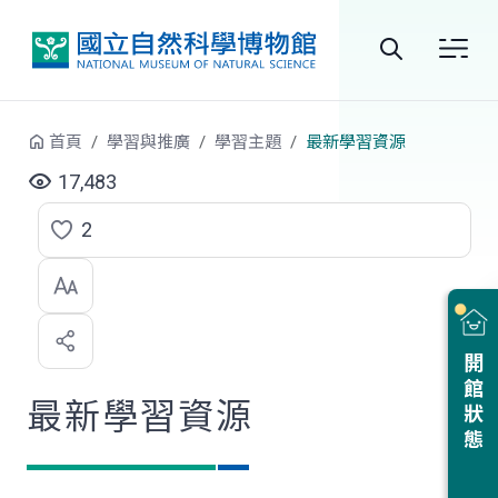
跳到中央內容區塊
全
站
首頁
學習與推廣
學習主題
最新學習資源
搜
17,483
尋
2
點
選
喜
開館狀態
歡
最新學習資源