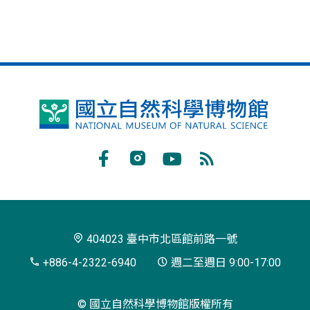
國
立
自
Facebook
Instagram
Youtube
RSS
然
訂
科
閱
學
404023 臺中市北區館前路一號
博
+886-4-2322-6940
週二至週日 9:00-17:00
物
© 國立自然科學博物館版權所有
館