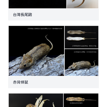
台灣長尾鼩
赤背條鼠