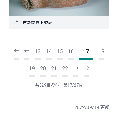
淮河古菱齒象下顎骨
頁
頁
一
一
第
上
13
14
15
16
17
18
19
20
21
22
下
最
一
後
頁
一
共529筆資料，第17/27頁
頁
2022/09/19 更新