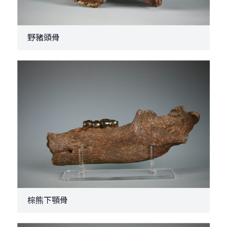
野豬頭骨
棕熊下顎骨