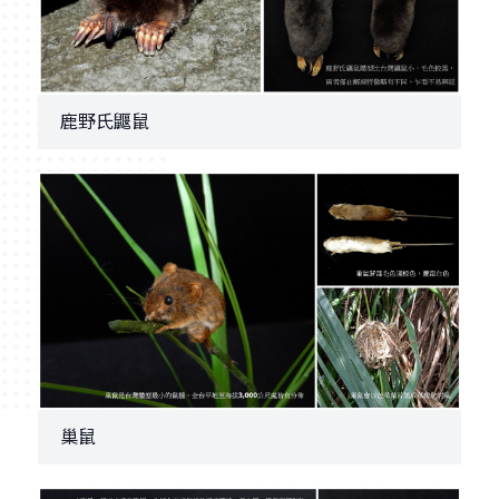
鹿野氏鼴鼠
巢鼠