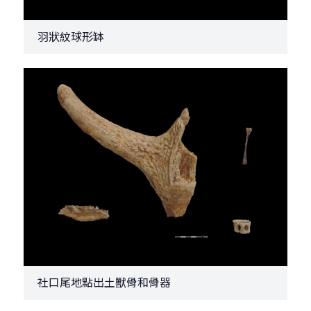
羽狀紋球形缽
社口尾地點出土獸骨和骨器