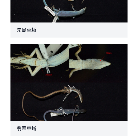
先島草蜥
翡翠草蜥