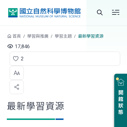
跳到中央內容區塊
全
站
首頁
學習與推廣
學習主題
最新學習資源
搜
17,846
尋
2
點
選
喜
開館狀態
歡
最新學習資源