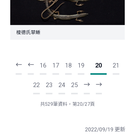
梭德氏草蜥
頁
頁
一
一
第
上
16
17
18
19
20
21
22
23
24
25
下
最
一
後
頁
一
共529筆資料，第20/27頁
頁
2022/09/19 更新