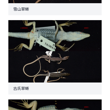
雪山草蜥
古氏草蜥