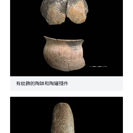
有紋飾的陶缽和陶罐殘件