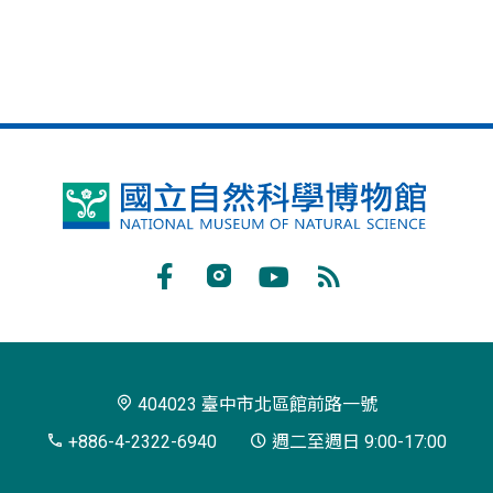
國
立
自
Facebook
Instagram
Youtube
RSS
然
訂
科
閱
學
404023 臺中市北區館前路一號
博
+886-4-2322-6940
週二至週日 9:00-17:00
物