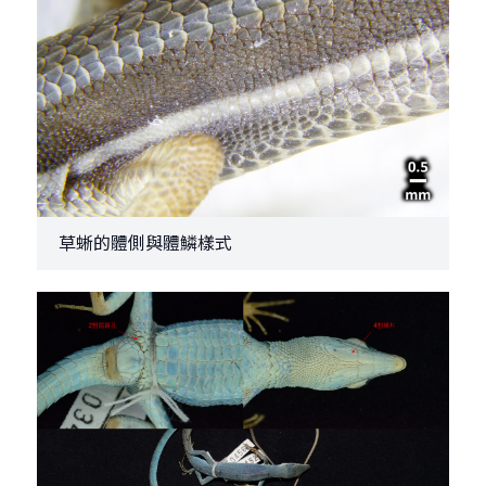
草蜥的體側與體鱗樣式