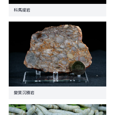
科馬提岩
變質沉積岩