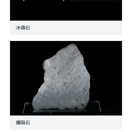
冰磧石
鐵隕石