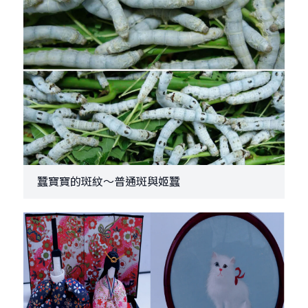
蠶寶寶的斑紋～普通斑與姬蠶