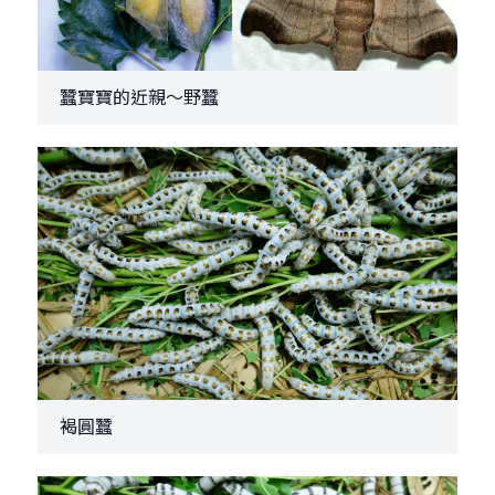
蠶寶寶的近親～野蠶
褐圓蠶