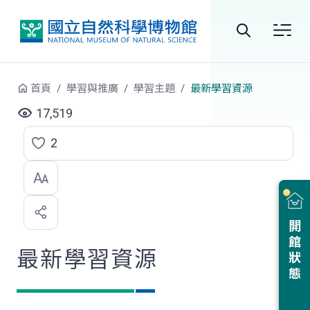
跳到中央內容區塊
全
站
首頁
學習與推廣
學習主題
最新學習資源
搜
17,519
尋
2
點
選
喜
開館狀態
歡
最新學習資源