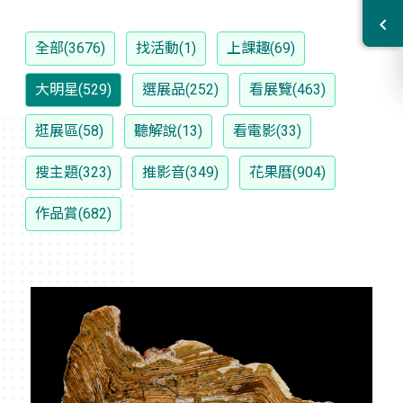
全部(3676)
找活動(1)
上課趣(69)
大明星(529)
選展品(252)
看展覽(463)
逛展區(58)
聽解說(13)
看電影(33)
搜主題(323)
推影音(349)
花果曆(904)
作品賞(682)