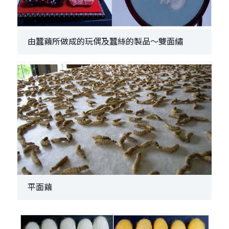
由蠶繭所做成的玩偶及蠶絲的製品～雙面繡
平面繭