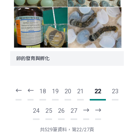
卵的發育與孵化
頁
頁
一
一
第
上
18
19
20
21
22
23
24
25
26
27
下
最
一
後
頁
一
共529筆資料，第22/27頁
頁