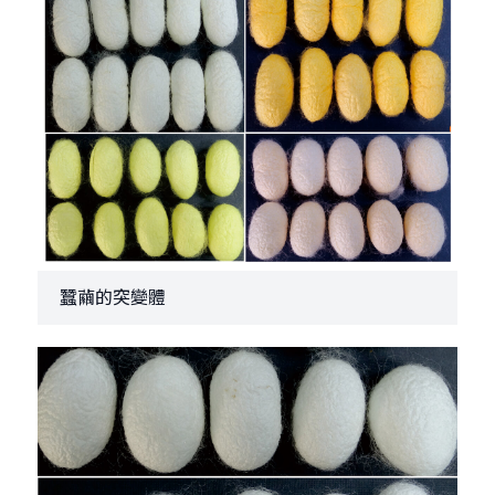
蠶繭的突變體