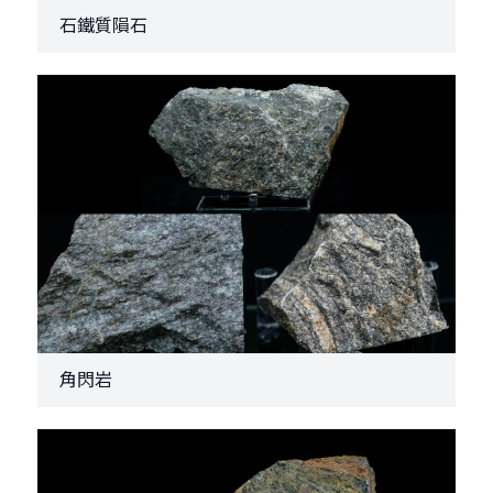
石鐵質隕石
角閃岩