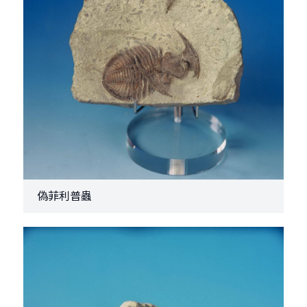
偽菲利普蟲