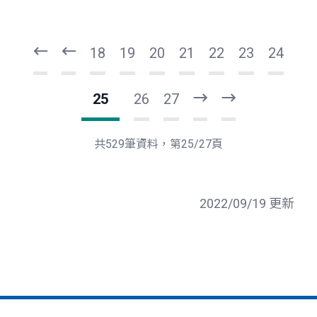
頁
頁
一
一
第
上
18
19
20
21
22
23
24
25
26
27
下
最
一
後
頁
一
共529筆資料，第25/27頁
頁
2022/09/19 更新