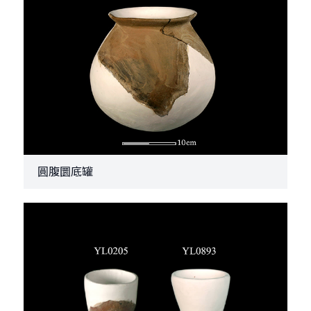
圓腹圜底罐