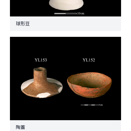
球形豆
陶蓋