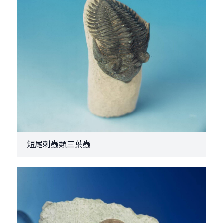
短尾刺蟲類三葉蟲