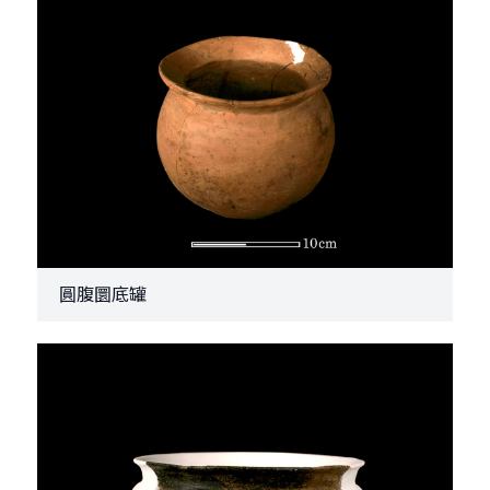
圓腹圜底罐