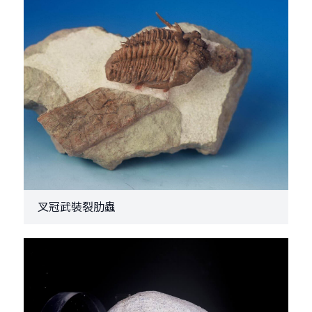
叉冠武裝裂肋蟲