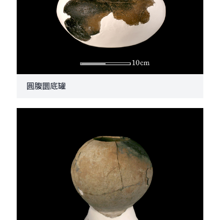
圓腹圜底罐