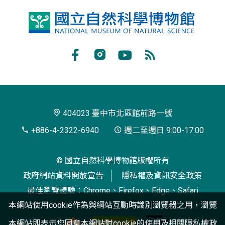
國
立
自
Facebook
Instagram
Youtube
RSS
然
訂
科
閱
學
404023 臺中市北區館前路一號
博
+886-4-2322-6940
週二至週日 9:00-17:00
物
© 國立自然科學博物館版權所有
館
政府網站資料開放宣告
隱私權及資訊安全政策
最佳瀏覽體驗：Chrome、Firefox、Edge、Safari
本網站使用cookie作為與網站互動時識別瀏覽器之用，瀏覽
本網站即表示您同意本網站對cookie的使用及相關
隱私權政