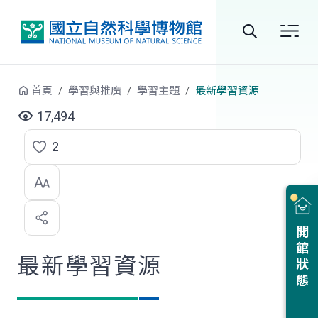
跳到中央內容區塊
全
站
首頁
學習與推廣
學習主題
最新學習資源
搜
17,494
尋
2
點
選
喜
開館狀態
歡
最新學習資源