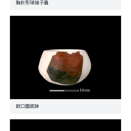
胸針形球接子蟲
歛口圜底缽