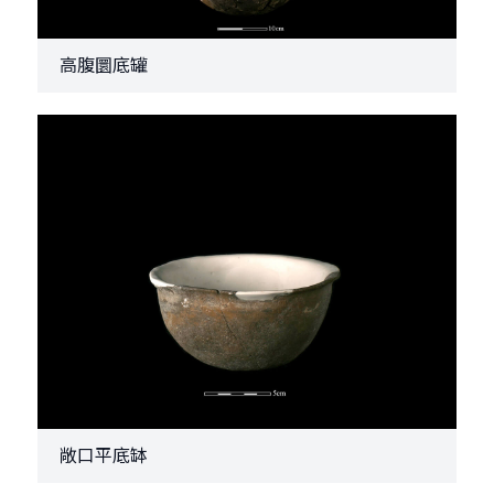
高腹圜底罐
敞口平底缽