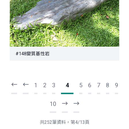
#148變質基性岩
頁
頁
一
一
第
上
1
2
3
4
5
6
7
8
9
10
下
最
一
後
頁
一
共252筆資料，第4/13頁
頁