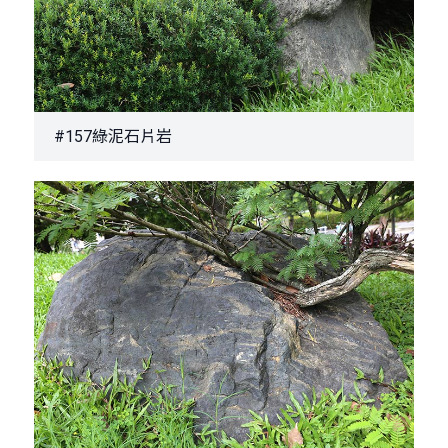
#157綠泥石片岩