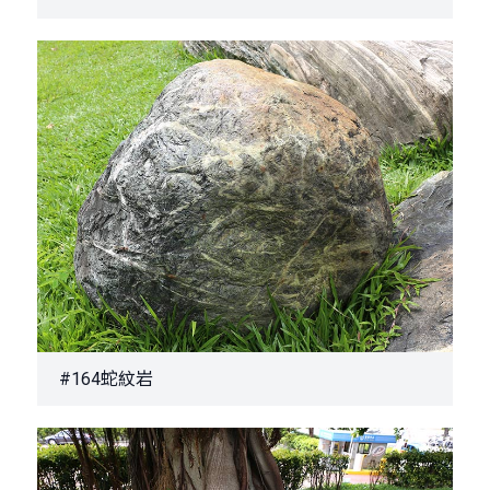
#164蛇紋岩