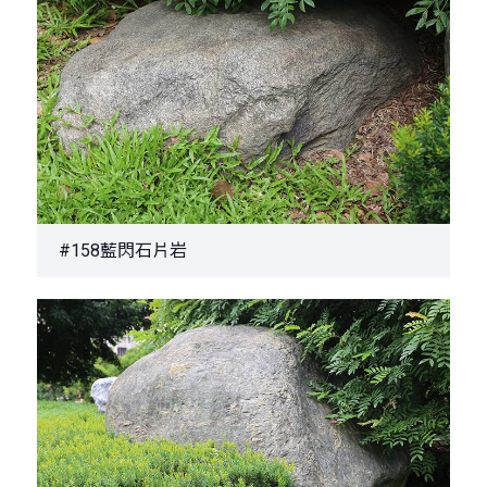
#158藍閃石片岩