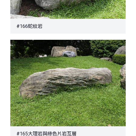
#166蛇紋岩
#165大理岩與綠色片岩互層