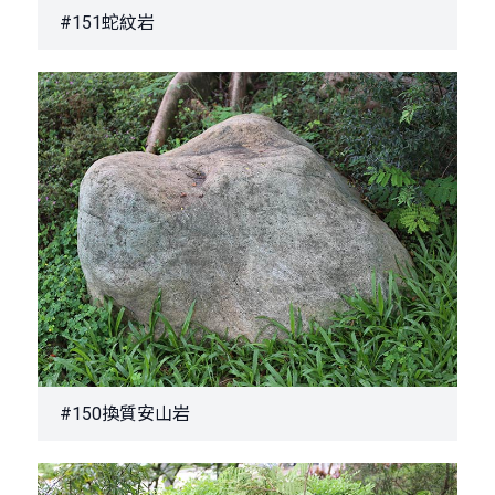
#151蛇紋岩
#150換質安山岩