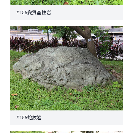
#156變質基性岩
#155蛇紋岩