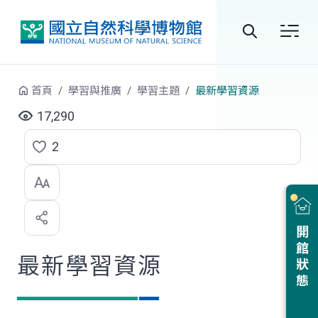
跳到中央內容區塊
全
站
首頁
學習與推廣
學習主題
最新學習資源
搜
17,290
尋
2
點
選
喜
開館狀態
歡
最新學習資源