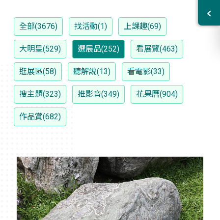
全部(3676)
找活動(1)
上課趣(69)
大明星(529)
選展品(252)
看展覽(463)
逛展區(58)
聽解說(13)
看電影(33)
搜主題(323)
推影音(349)
花果曆(904)
作品賞(682)