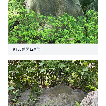
#153藍閃石片岩