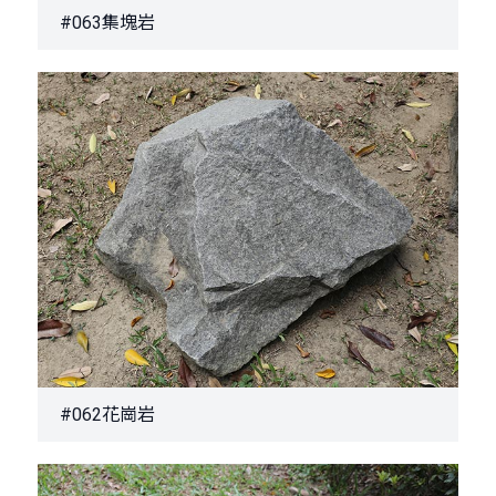
#063集塊岩
#062花崗岩