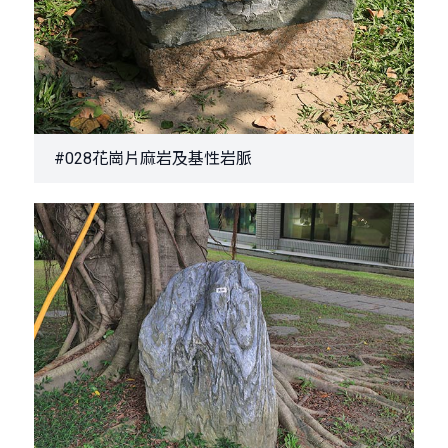
#028花崗片麻岩及基性岩脈