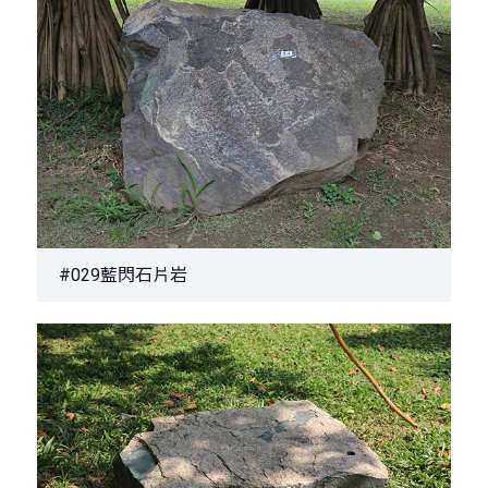
#029藍閃石片岩