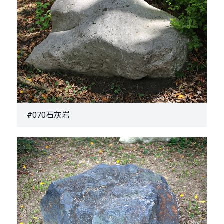
#070石灰岩