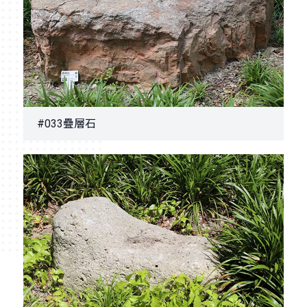
#033疊層石