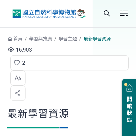
跳到中央內容區塊
全
站
首頁
學習與推廣
學習主題
最新學習資源
搜
16,903
尋
2
點
選
喜
開館狀態
歡
最新學習資源