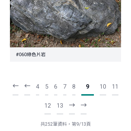
#060綠色片岩
頁
頁
一
一
第
上
4
5
6
7
8
9
10
11
12
13
下
最
一
後
頁
一
共252筆資料，第9/13頁
頁