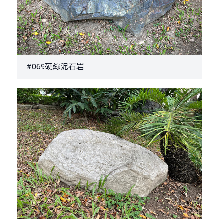
#069硬綠泥石岩