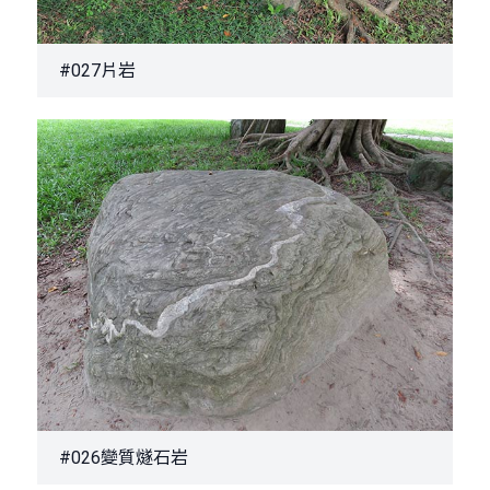
#027片岩
#026變質燧石岩