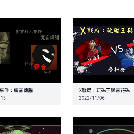
事件：魔音傳腦
X戰局：玩磁王與青花磁
/13
2022/11/06