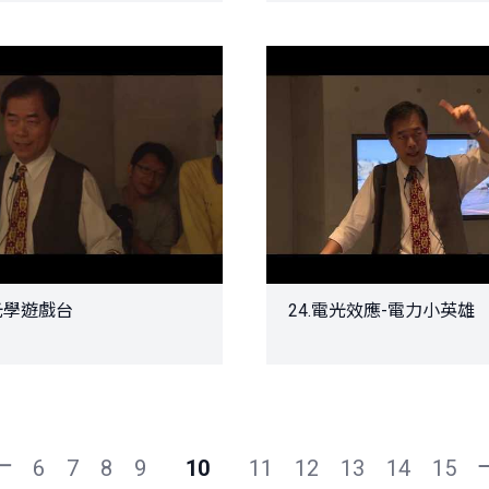
彩光學遊戲台
24.電光效應-電力小英雄
頁
一
上
6
7
8
9
10
11
12
13
14
15