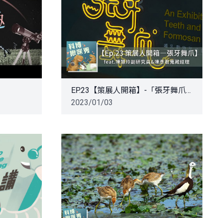
EP.23【策展人開箱】-「張牙舞爪」特展 feat. 陳慧玲&陳彥君 aka 史上最熱銷文創品特展
2023/01/03