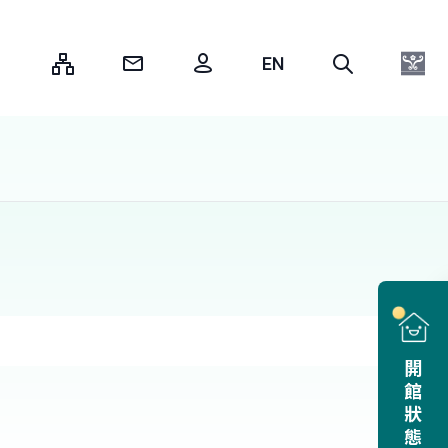
:::
開館狀態