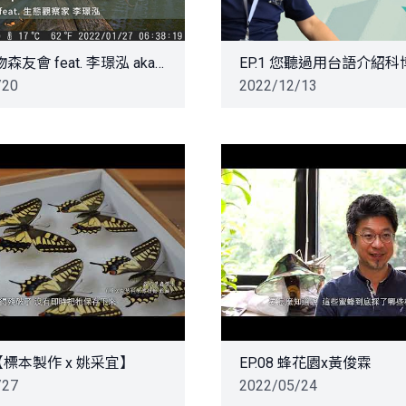
EP.22 里物森友會 feat. 李璟泓 aka 四處架自動相機的男子漢
/20
2022/12/13
【標本製作 x 姚采宜】
EP.08 蜂花園x黃俊霖
/27
2022/05/24