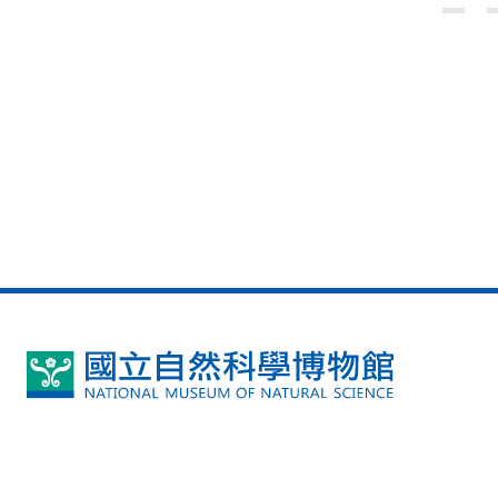
國
立
自
然