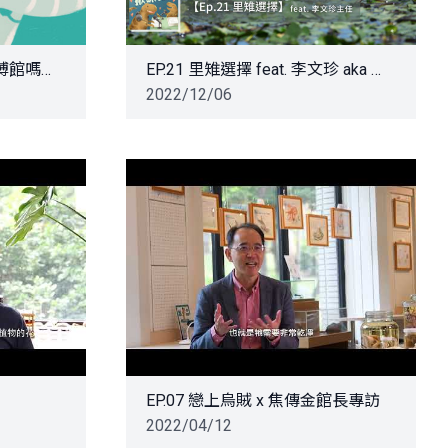
EP.1 您聽過用台語介紹科博館嗎！？
EP.21 里雉選擇 feat. 李文珍 aka 愛鳥人生水雉生態教育園區主任
2022/12/06
EP.07 戀上烏賊 x 焦傳金館長專訪
2022/04/12