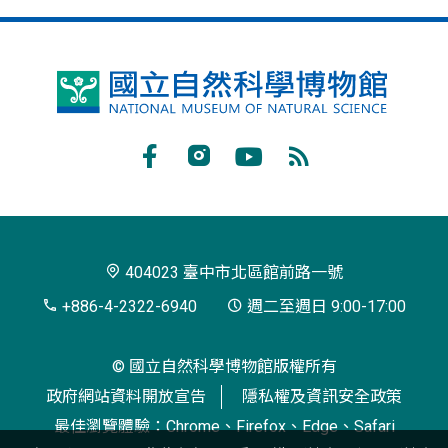
國
立
自
Facebook
Instagram
Youtube
RSS
然
訂
科
閱
學
404023 臺中市北區館前路一號
博
+886-4-2322-6940
週二至週日 9:00-17:00
物
© 國立自然科學博物館版權所有
館
政府網站資料開放宣告
隱私權及資訊安全政策
最佳瀏覽體驗：Chrome、Firefox、Edge、Safari