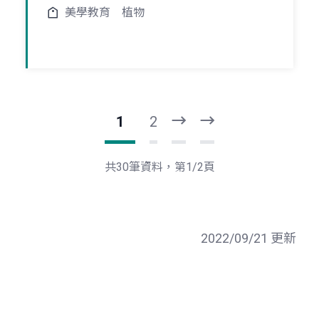
美學教育
植物
1
2
下
最
一
後
頁
一
共30筆資料，第1/2頁
頁
2022/09/21 更新