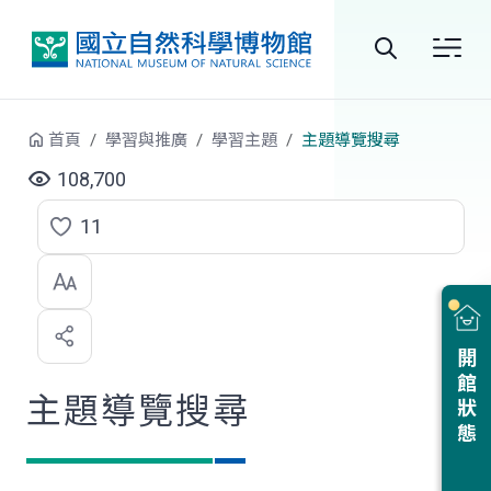
跳到中央內容區塊
全
站
首頁
學習與推廣
學習主題
主題導覽搜尋
搜
108,700
尋
11
點
選
喜
開館狀態
歡
主題導覽搜尋