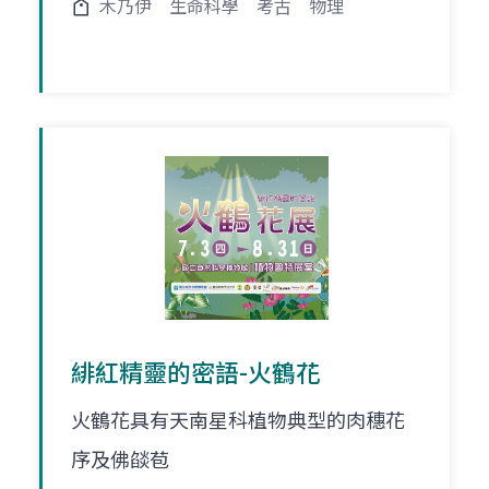
木乃伊
生命科學
考古
物理
緋紅精靈的密語-火鶴花
火鶴花具有天南星科植物典型的肉穗花
序及佛燄苞