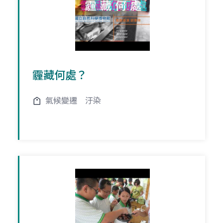
霾藏何處？
氣候變遷
汙染