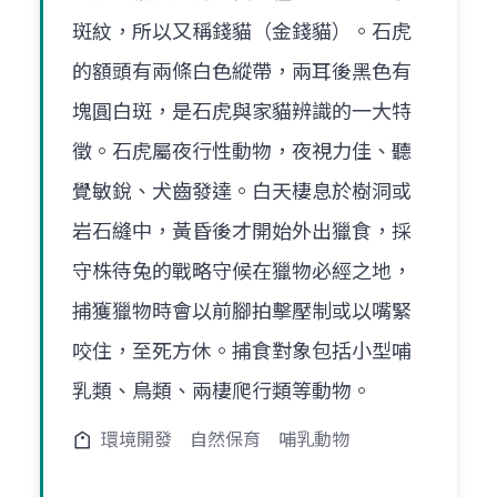
斑紋，所以又稱錢貓（金錢貓）。石虎
的額頭有兩條白色縱帶，兩耳後黑色有
塊圓白斑，是石虎與家貓辨識的一大特
徵。石虎屬夜行性動物，夜視力佳、聽
覺敏銳、犬齒發達。白天棲息於樹洞或
岩石縫中，黃昏後才開始外出獵食，採
守株待兔的戰略守候在獵物必經之地，
捕獲獵物時會以前腳拍擊壓制或以嘴緊
咬住，至死方休。捕食對象包括小型哺
乳類、鳥類、兩棲爬行類等動物。
環境開發
自然保育
哺乳動物