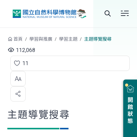
跳到中央內容區塊
全
站
首頁
學習與推廣
學習主題
主題導覽搜尋
搜
112,068
尋
11
點
選
喜
開館狀態
歡
主題導覽搜尋