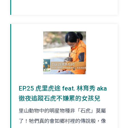
EP.25 虎里虎途 feat. 林育秀 aka
徹夜追蹤石虎不嫌累的女孩兒
里山動物中的明星物種非「石虎」莫屬
了！牠們真的會如鄉村裡的傳說般，像