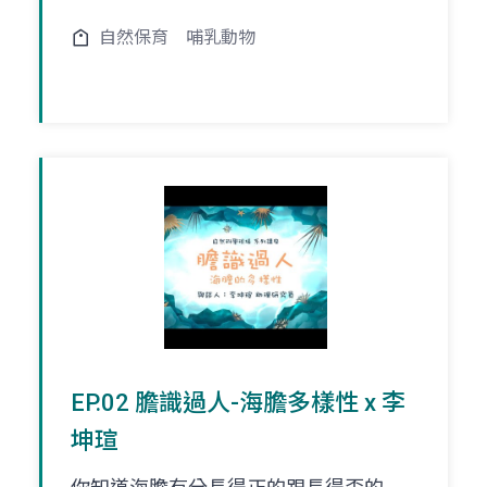
自然保育
哺乳動物
EP.02 膽識過人-海膽多樣性 x 李
坤瑄