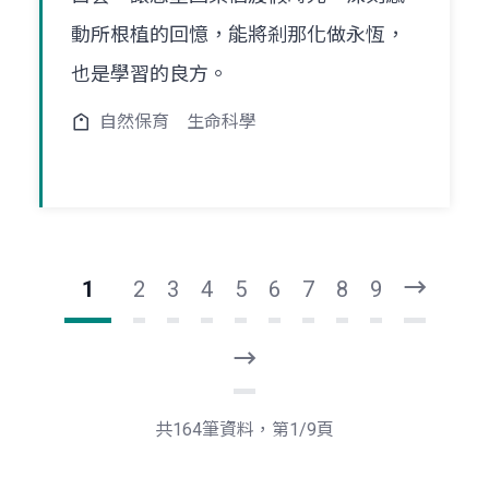
動所根植的回憶，能將剎那化做永恆，
也是學習的良方。
自然保育
生命科學
1
2
3
4
5
6
7
8
9
下
一
頁
最
後
一
共164筆資料，第1/9頁
頁