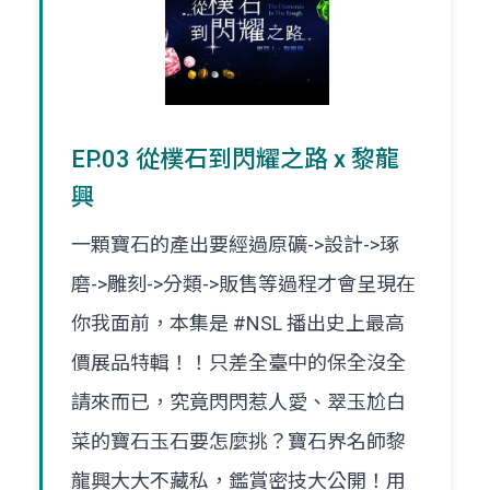
EP.03 從樸石到閃耀之路 x 黎龍
興
一顆寶石的產出要經過原礦->設計->琢
磨->雕刻->分類->販售等過程才會呈現在
你我面前，本集是 #NSL 播出史上最高
價展品特輯！！只差全臺中的保全沒全
請來而已，究竟閃閃惹人愛、翠玉尬白
菜的寶石玉石要怎麼挑？寶石界名師黎
龍興大大不藏私，鑑賞密技大公開！用