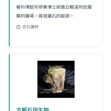
著科博館何恭算博士前進白鮑溪附近廢
棄的礦場，尋覓礦石的蹤跡。
岩石礦物
方解石與生物