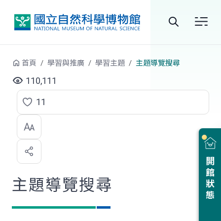
跳到中央內容區塊
全
站
首頁
學習與推廣
學習主題
主題導覽搜尋
搜
110,111
尋
11
點
選
喜
開館狀態
歡
主題導覽搜尋