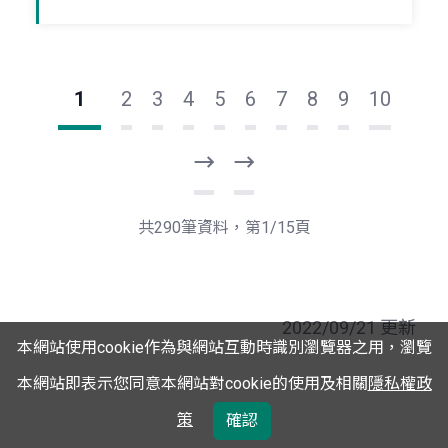
1
2
3
4
5
6
7
8
9
10
下
最
一
後
頁
一
共290筆資料，第1/15頁
頁
2022/09/21 更新
本網站使用cookie作為與網站互動時識別瀏覽器之用，瀏覽
本網站即表示您同意本網站對cookie的使用及相關
隱私權政
策
確認