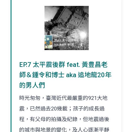
EP.7 太平震後群 feat. 黃豊昌老
師＆鍾令和博士 aka 追地龍20年
的男人們
時光匆匆，臺灣近代最嚴重的921大地
震，已然過去20幾載；孩子的成長過
程，有父母的拍攝及紀錄，但地震過後
的城巿與地景的變化，及人心逐漸平靜