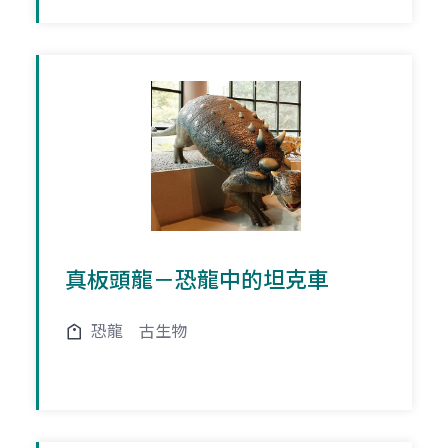
真板頭龍－恐龍中的坦克車
恐龍
古生物