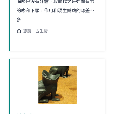
嘴喙是沒有牙齒，取而代之是強而有力
的喙和下顎，作用和現生鸚鵡的喙差不
多。
恐龍
古生物