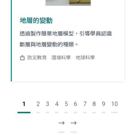
地層的變動
透過製作簡單地層模型，引導學員認識
斷層與地層變動的種類。
防災教育
環境科學
地球科學
1
2
3
4
5
6
7
8
9
10
下
最
一
後