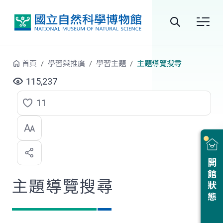
跳到中央內容區塊
全
站
首頁
學習與推廣
學習主題
主題導覽搜尋
搜
115,237
尋
11
點
選
喜
開館狀態
歡
主題導覽搜尋