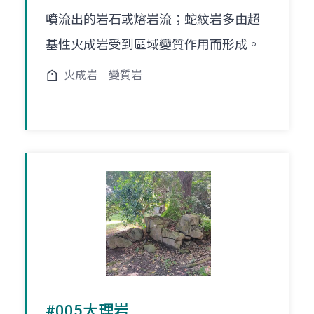
噴流出的岩石或熔岩流；蛇紋岩多由超
基性火成岩受到區域變質作用而形成。
火成岩
變質岩
#005大理岩