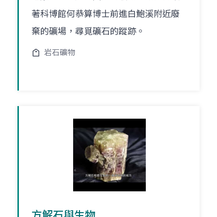
著科博館何恭算博士前進白鮑溪附近廢
棄的礦場，尋覓礦石的蹤跡。
岩石礦物
方解石與生物