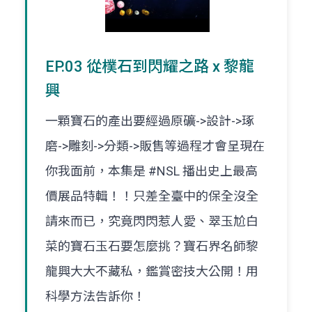
EP.03 從樸石到閃耀之路 x 黎龍
興
一顆寶石的產出要經過原礦->設計->琢
磨->雕刻->分類->販售等過程才會呈現在
你我面前，本集是 #NSL 播出史上最高
價展品特輯！！只差全臺中的保全沒全
請來而已，究竟閃閃惹人愛、翠玉尬白
菜的寶石玉石要怎麼挑？寶石界名師黎
龍興大大不藏私，鑑賞密技大公開！用
科學方法告訴你！