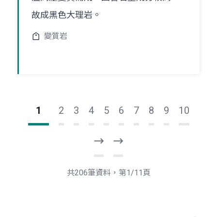
故成黑色大理岩。
變質岩
1
2
3
4
5
6
7
8
9
10
下
最
一
後
頁
一
共206筆資料，第1/11頁
頁