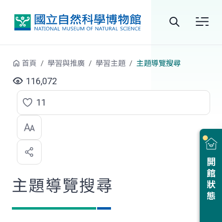
跳到中央內容區塊
全
站
首頁
學習與推廣
學習主題
主題導覽搜尋
搜
116,072
尋
11
點
選
喜
開館狀態
歡
主題導覽搜尋