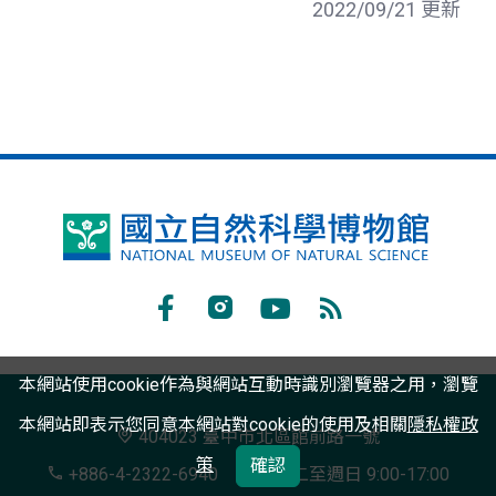
2022/09/21 更新
國
立
自
Facebook
Instagram
Youtube
RSS
然
訂
本網站使用cookie作為與網站互動時識別瀏覽器之用，瀏覽
科
閱
本網站即表示您同意本網站對cookie的使用及相關
隱私權政
學
404023 臺中市北區館前路一號
策
確認
博
+886-4-2322-6940
週二至週日 9:00-17:00