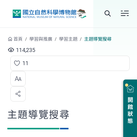
跳到中央內容區塊
全
站
首頁
學習與推廣
學習主題
主題導覽搜尋
搜
114,235
尋
11
點
選
喜
開館狀態
歡
主題導覽搜尋