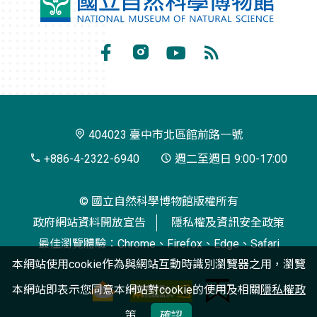
國
立
自
Facebook
Instagram
Youtube
RSS
然
訂
科
閱
學
404023 臺中市北區館前路一號
博
+886-4-2322-6940
週二至週日 9:00-17:00
物
© 國立自然科學博物館版權所有
館
政府網站資料開放宣告
隱私權及資訊安全政策
最佳瀏覽體驗：Chrome、Firefox、Edge、Safari
本網站使用cookie作為與網站互動時識別瀏覽器之用，瀏覽
本網站即表示您同意本網站對cookie的使用及相關
隱私權政
策
確認