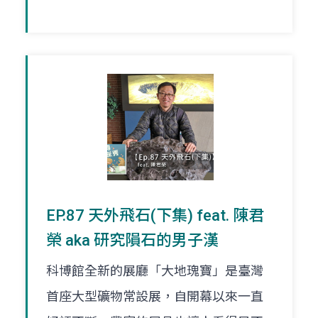
EP.87 天外飛石(下集) feat. 陳君
榮 aka 研究隕石的男子漢
科博館全新的展廳「大地瑰寶」是臺灣
首座大型礦物常設展，自開幕以來一直