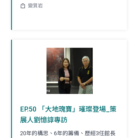
變質岩
EP.50 「大地瑰寶」璀璨登場_策
展人劉憶諄專訪
20年的構思、6年的籌備、歷經3任館長