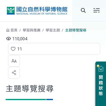
跳到中央內容區塊
全
站
首頁
學習與推廣
學習主題
主題導覽搜尋
搜
110,004
尋
11
點
選
喜
開館狀態
歡
主題導覽搜尋