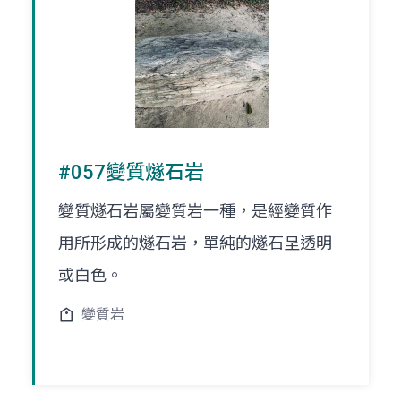
#057變質燧石岩
變質燧石岩屬變質岩一種，是經變質作
用所形成的燧石岩，單純的燧石呈透明
或白色。
變質岩