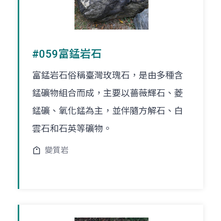
#059富錳岩石
富錳岩石俗稱臺灣玫瑰石，是由多種含
錳礦物組合而成，主要以薔薇輝石、菱
錳礦、氧化錳為主，並伴隨方解石、白
雲石和石英等礦物。
變質岩