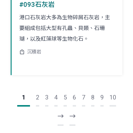
#093石灰岩
港口石灰岩大多為生物碎屑石灰岩，主
要組成包括大型有孔蟲、貝類、石珊
瑚，以及紅藻球等生物化石。
沉積岩
1
2
3
4
5
6
7
8
9
10
下
最
一
後