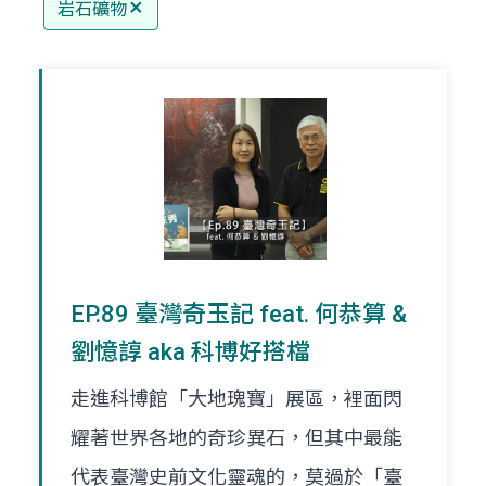
岩石礦物
EP.89 臺灣奇玉記 feat. 何恭算 &
劉憶諄 aka 科博好搭檔
走進科博館「大地瑰寶」展區，裡面閃
耀著世界各地的奇珍異石，但其中最能
代表臺灣史前文化靈魂的，莫過於「臺