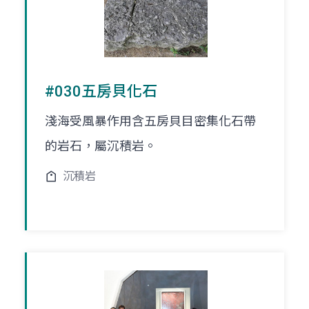
#030五房貝化石
淺海受風暴作用含五房貝目密集化石帶
的岩石，屬沉積岩。
沉積岩