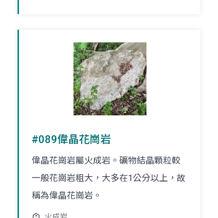
#089偉晶花崗岩
偉晶花崗岩屬火成岩。礦物結晶顆粒較
一般花崗岩粗大，大多在1公分以上，故
稱為偉晶花崗岩。
火成岩