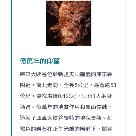
億萬年的仰望
庫車大峽谷位於新疆天山南麓的庫車縣
附近，南北走向，全長5公里，最寬處53
公尺，最窄處僅0.4公尺，只容1人躬身
通過。億萬年的地質作用和風雨侵蝕，
造就了庫車大峽谷獨特的地貌景觀。紅
褐色的岩石在正午光線的照射下，顯露