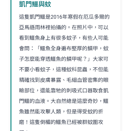
凱門鱷與蚊
這隻凱門鱷是2016年寒假在厄瓜多爾的
亞馬遜雨林裡拍攝的。在照片中，可以
看到鱷魚身上有很多蚊子，有些人可能
會問：「鱷魚全身遍布堅厚的鱗甲，蚊
子怎麼能穿透鱷魚的鱗甲呢？」大家可
不要小看蚊子，這種蚊科昆蟲，不但能
精確找到皮膚暴露、毛細血管密集的眼
瞼部位，還能靠牠的刺吸式口器取食凱
門鱷的血液。大自然總是這麼奇妙，鱷
魚雖然能攻擊人類，但是得受蚊的折
磨！這隻倒楣的鱷魚已經被群蚊圍攻