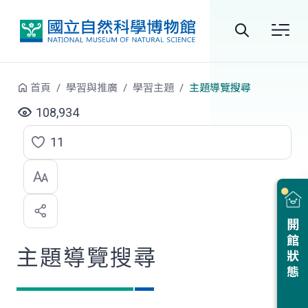
跳到中央內容區塊
全
站
首頁
學習與推廣
學習主題
主題導覽搜尋
搜
108,934
尋
11
點
選
喜
開館狀態
歡
主題導覽搜尋