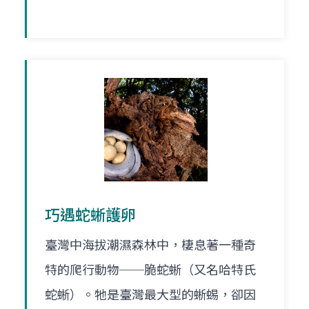
巧遇蛇蜥護卵
臺灣中海拔潮濕森林中，棲息著一種奇
特的爬行動物──脆蛇蜥（又名哈特氏
蛇蜥）。牠是臺灣最大型的蜥蜴，卻因