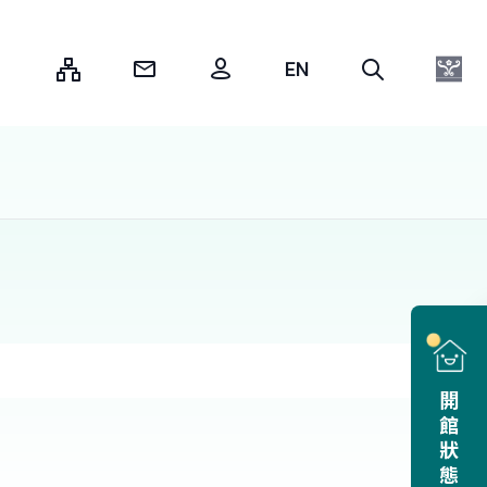
:::
開館狀態