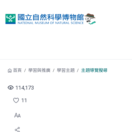
跳到中央內容區塊
首頁
學習與推廣
學習主題
主題導覽搜尋
114,173
11
點
選
喜