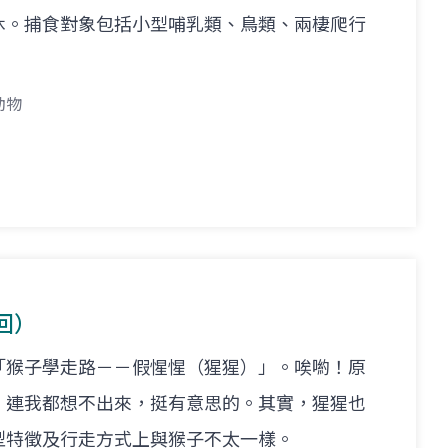
休。捕食對象包括小型哺乳類、鳥類、兩棲爬行
動物
回）
「猴子學走路－－假惺惺（猩猩）」。唉喲！原
，連我都想不出來，挺有意思的。其實，猩猩也
型特徵及行走方式上與猴子不太一樣。