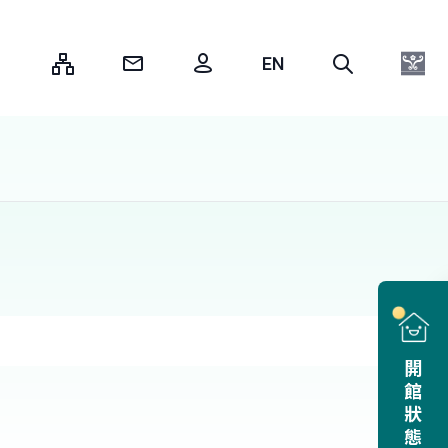
:::
開館狀態