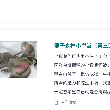
猴子森林小學堂（第三
小猴兒們再也坐不住了！爬
因為台灣獼猴的小猴兒們被
攀岩再滑下、模仿成猴、重
所需的體力和謀生本領。我
一定會希望自己就是台灣獼
哺乳動物