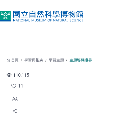
跳到中央內容區塊
首頁
學習與推廣
學習主題
主題導覽搜尋
110,115
11
點
選
喜