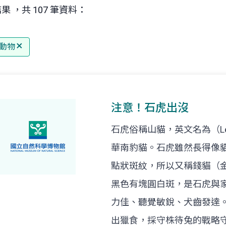
果 ，共 107 筆資料：
動物
注意！石虎出沒
石虎俗稱山貓，英文名為（Le
華南豹貓。石虎雖然長得像
點狀斑紋，所以又稱錢貓（
黑色有塊圓白斑，是石虎與
力佳、聽覺敏銳、犬齒發達
出獵食，採守株待兔的戰略