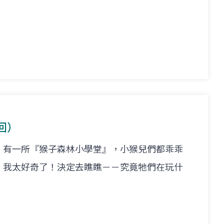
回）
，有一所『猴子森林小學堂』，小猴兒們都乖乖
！我太好奇了！決定去瞧瞧－－究竟牠們在玩什