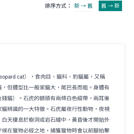
排序方式：
新 → 舊
舊 → 新
opard cat），食肉目、貓科、豹貓屬，又稱
貓，但體型比一般家貓大，尾巴長而粗。身體有
金錢貓）。石虎的額頭有兩條白色縱帶，兩耳後
家貓辨識的一大特徵。石虎屬夜行性動物，夜視
。白天棲息於樹洞或岩石縫中，黃昏後才開始外
守候在獵物必經之地，捕獲獵物時會以前腳拍擊