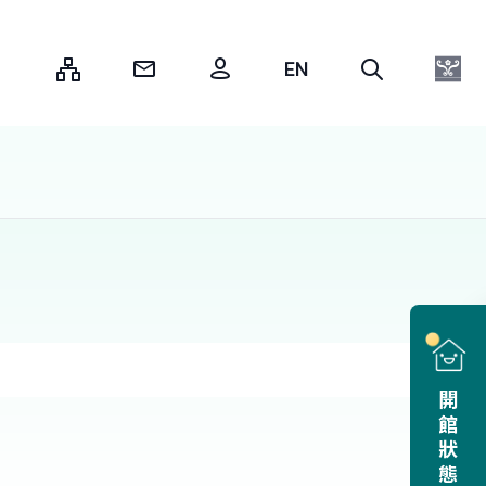
:::
開館狀態