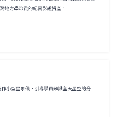
代臺灣地方學珍貴的紀實影證資產。
製作小型星象儀，引導學員辨識全天星空的分