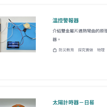
溫控警報器
介紹雙金屬片遇熱彎曲的原
器。
防災教育
探究實做
物理
太陽計時器－日晷