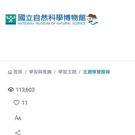
跳到中央內容區塊
首頁
學習與推廣
學習主題
主題導覽搜尋
113,603
11
點
選
喜