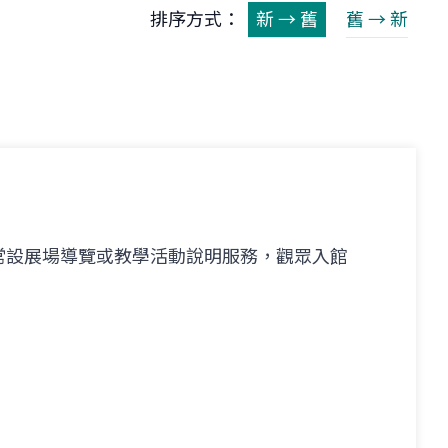
排序方式：
新 → 舊
舊 → 新
動
常設展場導覽或教學活動說明服務，觀眾入館