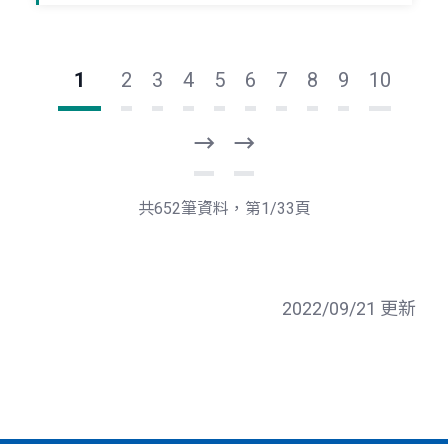
1
2
3
4
5
6
7
8
9
10
下
最
一
後
頁
一
共652筆資料，第1/33頁
頁
2022/09/21 更新