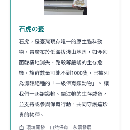
石虎の憂
石虎，是臺灣現存唯一的原生貓科動
物，曾廣布於低海拔淺山地區，如今卻
面臨棲地消失、路殺等嚴峻的生存危
機，族群數量可能不到1000隻，已被列
為瀕臨絕種的「一級保育類動物」。 讓
我們一起認識牠、關注牠的生存威脅，
並支持或參與保育行動，共同守護這珍
貴的物種。
環境開發
自然保育
永續發展