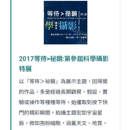
2017等待>祕鏡:第參屆科學攝影
特展
以「等待＞祕鏡」為展示主題，因得奬
的作品，多是經過長期觀察、假設、實
驗或操作等種種等待，始攫取到按下快
門的精彩瞬間。拍攝主題宏如宇宙星
辰，微如孢粉細胞，涵蓋天文、地質、