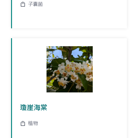
子囊菌
瓊崖海棠
植物