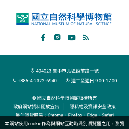
國
立
自
Facebook
Instagram
Youtube
RSS
然
訂
科
閱
學
404023 臺中市北區館前路一號
博
+886-4-2322-6940
週二至週日 9:00-17:00
物
© 國立自然科學博物館版權所有
館
政府網站資料開放宣告
隱私權及資訊安全政策
最佳瀏覽體驗：Chrome、Firefox、Edge、Safari
本網站使用cookie作為與網站互動時識別瀏覽器之用，瀏覽