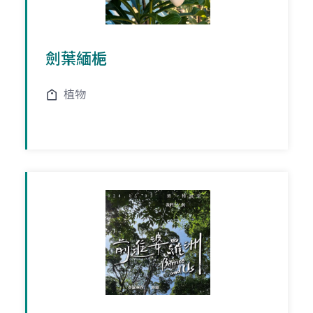
劍葉緬梔
植物