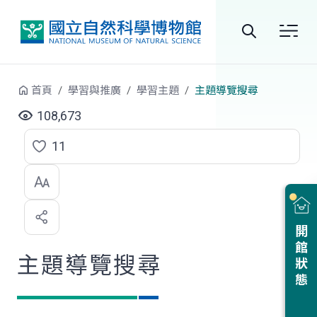
跳到中央內容區塊
全
站
首頁
學習與推廣
學習主題
主題導覽搜尋
搜
108,673
尋
11
點
選
喜
開館狀態
歡
主題導覽搜尋