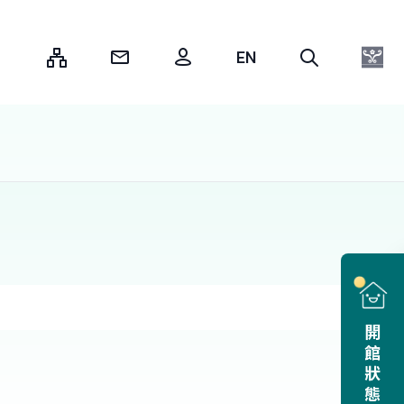
:::
開館狀態