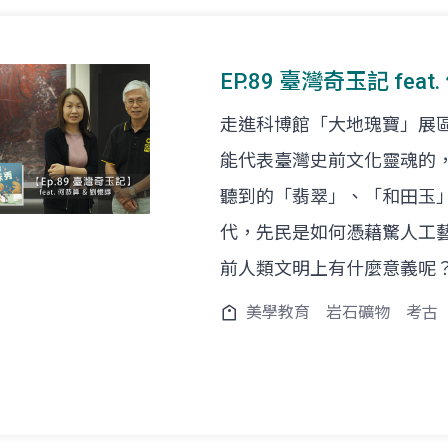
EP.89 臺灣奇玉記 fea
走進科博館「大地瑰寶」展
能代表臺灣史前文化靈魂的
聽到的「翡翠」、「和田玉
代，先民是如何憑藉驚人工
前人類文明上有什麼意義呢
美學教育
岩石礦物
考古