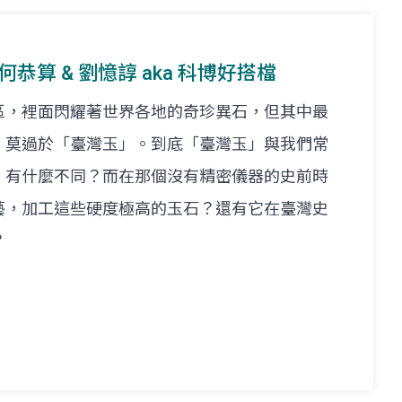
t. 何恭算 & 劉憶諄 aka 科博好搭檔
區，裡面閃耀著世界各地的奇珍異石，但其中最
，莫過於「臺灣玉」。到底「臺灣玉」與我們常
」有什麼不同？而在那個沒有精密儀器的史前時
藝，加工這些硬度極高的玉石？還有它在臺灣史
？