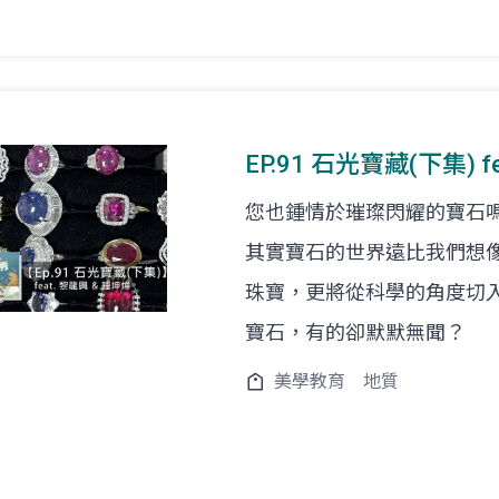
EP.91 石光寶藏(下集) 
您也鍾情於璀璨閃耀的寶石
其實寶石的世界遠比我們想
珠寶，更將從科學的角度切
寶石，有的卻默默無聞？
美學教育
地質