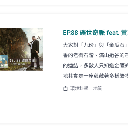
EP.88 礦世奇脈 feat.
大家對「九份」與「金瓜石
香的老街石階、滿山遍谷的
的連結，多數人只知道金礦
地其實是一座蘊藏著多樣礦
環境科學
地質