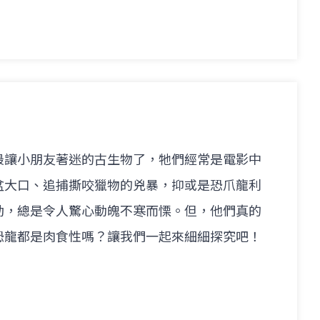
最讓小朋友著迷的古生物了，牠們經常是電影中
盆大口、追捕撕咬獵物的兇暴，抑或是恐爪龍利
勁，總是令人驚心動魄不寒而慄。但，他們真的
恐龍都是肉食性嗎？讓我們一起來細細探究吧！