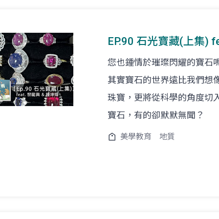
EP.90 石光寶藏(上集) 
您也鍾情於璀璨閃耀的寶石
其實寶石的世界遠比我們想
珠寶，更將從科學的角度切
寶石，有的卻默默無聞？
美學教育
地質