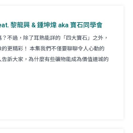
feat. 黎龍興 & 鍾坤煒 aka 寶石同學會
嗎？不過，除了耳熟能詳的「四大寶石」之外，
像的更精彩！ 本集我們不僅要聊聊令人心動的
入告訴大家，為什麼有些礦物能成為價值連城的