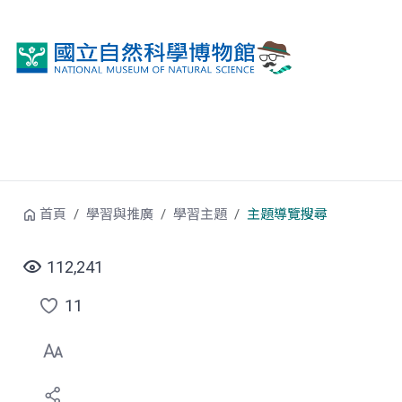
跳到中央內容區塊
首頁
學習與推廣
學習主題
主題導覽搜尋
112,241
11
點
選
喜