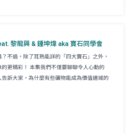
feat. 黎龍興 & 鍾坤煒 aka 寶石同學會
嗎？不過，除了耳熟能詳的「四大寶石」之外，
像的更精彩！ 本集我們不僅要聊聊令人心動的
入告訴大家，為什麼有些礦物能成為價值連城的