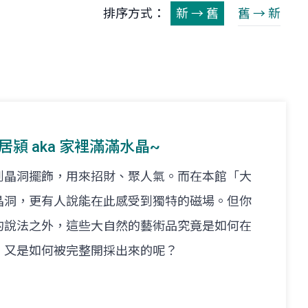
排序方式：
新 → 舊
舊 → 新
. 林居潁 aka 家裡滿滿水晶~
到晶洞擺飾，用來招財、聚人氣。而在本館「大
晶洞，更有人說能在此感受到獨特的磁場。但你
的說法之外，這些大自然的藝術品究竟是如何在
，又是如何被完整開採出來的呢？