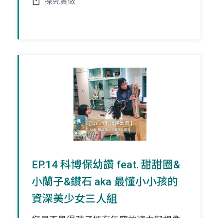
探究實做
EP.14 科博保幼讚 feat. 甜甜圈&
小蘭子&鑽石 aka 最懂小小孩的
資深美少女三人組