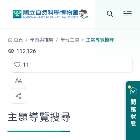
跳到中央內容區塊
全
站
首頁
學習與推廣
學習主題
主題導覽搜尋
搜
112,126
尋
11
點
選
喜
開館狀態
歡
主題導覽搜尋