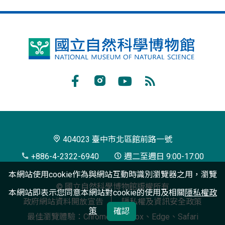
國
立
自
Facebook
Instagram
Youtube
RSS
然
訂
科
閱
學
404023 臺中市北區館前路一號
博
+886-4-2322-6940
週二至週日 9:00-17:00
物
本網站使用cookie作為與網站互動時識別瀏覽器之用，瀏覽
© 國立自然科學博物館版權所有
館
本網站即表示您同意本網站對cookie的使用及相關
隱私權政
政府網站資料開放宣告
隱私權及資訊安全政策
策
確認
最佳瀏覽體驗：Chrome、Firefox、Edge、Safari