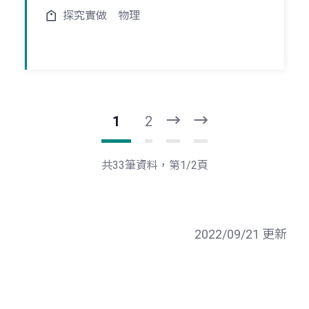
探究實做
物理
1
2
下
最
一
後
頁
一
共33筆資料，第1/2頁
頁
2022/09/21 更新