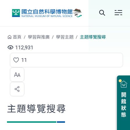
跳到中央內容區塊
全
站
首頁
學習與推廣
學習主題
主題導覽搜尋
搜
112,931
尋
11
點
選
喜
開館狀態
歡
主題導覽搜尋