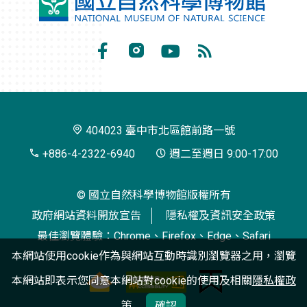
國
立
自
Facebook
Instagram
Youtube
RSS
然
訂
科
閱
學
404023 臺中市北區館前路一號
博
+886-4-2322-6940
週二至週日 9:00-17:00
物
© 國立自然科學博物館版權所有
館
政府網站資料開放宣告
隱私權及資訊安全政策
最佳瀏覽體驗：Chrome、Firefox、Edge、Safari
本網站使用cookie作為與網站互動時識別瀏覽器之用，瀏覽
本網站即表示您同意本網站對cookie的使用及相關
隱私權政
策
確認