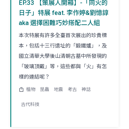
EP.33 【策展人開箱】-「同火的
日子」特展 feat. 李作婷&劉憶諄
aka 選擇困難巧妙搭配二人組
本次特展有許多全臺首次展出的珍貴標
本，包括十三行遺址的「鍛鐵爐」，及
國立清華大學後山清朝古墓中所發現的
「玻璃頂戴」等，這些都與「火」有怎
樣的連結呢？
植物
昆蟲
地震
考古
神話
古代科技