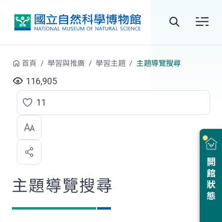
跳到中央內容區塊
全
站
首頁
學習與推廣
學習主題
主題導覽搜尋
搜
116,905
尋
11
點
選
喜
開館狀態
歡
主題導覽搜尋