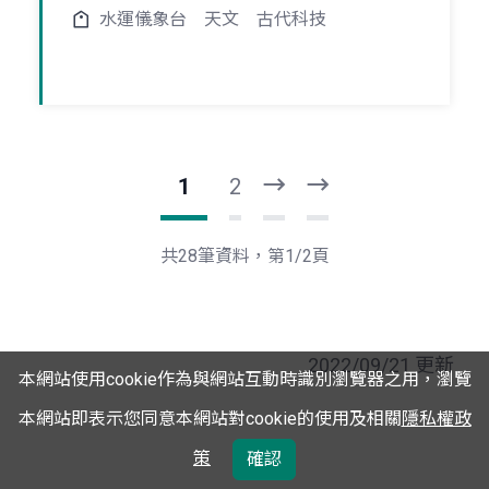
水運儀象台
天文
古代科技
1
2
下
最
一
後
頁
一
共28筆資料，第1/2頁
頁
2022/09/21 更新
本網站使用cookie作為與網站互動時識別瀏覽器之用，瀏覽
本網站即表示您同意本網站對cookie的使用及相關
隱私權政
策
確認