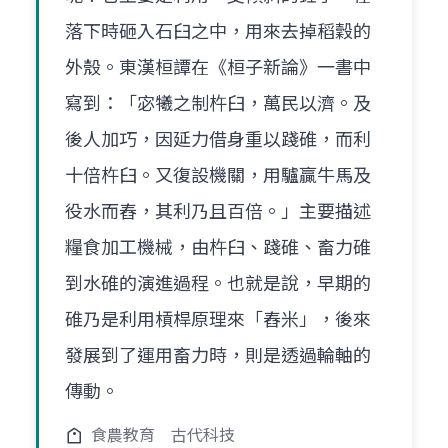
落下時砸入石臼之中，用來去掉稻穀的
外殼。東漢桓譚在《桓子新論》一書中
寫到：「宓犧之制杵臼，萬民以濟。及
後人加巧，因延力借身重以踐碓，而利
十倍杵臼。又復設機關，用驢贏牛馬及
役水而舂，其利乃且百倍。」主要描述
糧食加工機械，由杵臼、踐碓、畜力碓
到水碓的演進過程。也就是說，早期的
碓乃是利用槓桿原理來「舂米」，後來
發展到了運用畜力時，則是透過輪軸的
傳動。
食農教育
古代科技