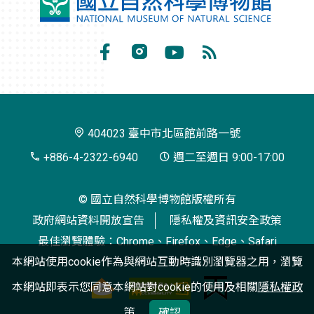
國
立
自
Facebook
Instagram
Youtube
RSS
然
訂
科
閱
學
404023 臺中市北區館前路一號
博
+886-4-2322-6940
週二至週日 9:00-17:00
物
© 國立自然科學博物館版權所有
館
政府網站資料開放宣告
隱私權及資訊安全政策
最佳瀏覽體驗：Chrome、Firefox、Edge、Safari
本網站使用cookie作為與網站互動時識別瀏覽器之用，瀏覽
本網站即表示您同意本網站對cookie的使用及相關
隱私權政
策
確認