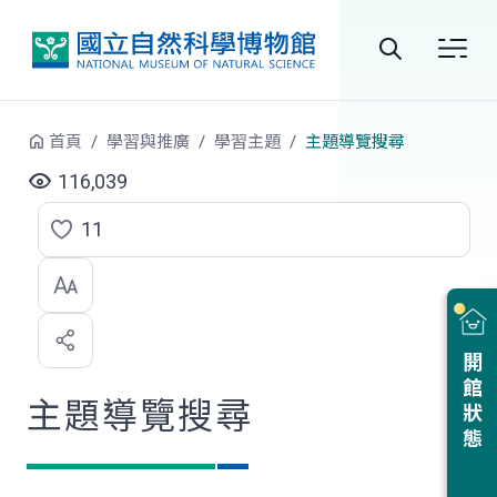
跳到中央內容區塊
全
站
首頁
學習與推廣
學習主題
主題導覽搜尋
搜
116,039
尋
11
點
選
喜
開館狀態
歡
主題導覽搜尋