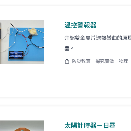
溫控警報器
介紹雙金屬片遇熱彎曲的原
器。
防災教育
探究實做
物理
太陽計時器－日晷