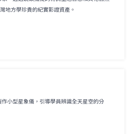
代臺灣地方學珍貴的紀實影證資產。
製作小型星象儀，引導學員辨識全天星空的分