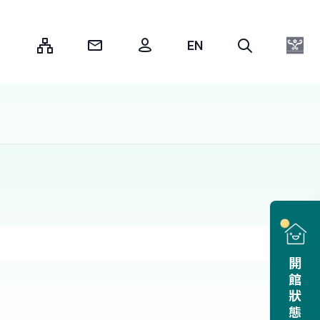
:::
開館狀態