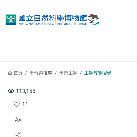
跳到中央內容區塊
首頁
學習與推廣
學習主題
主題導覽搜尋
113,155
11
點
選
喜