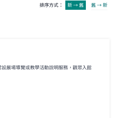
排序方式：
新 → 舊
舊 → 新
動
常設展場導覽或教學活動說明服務，觀眾入館