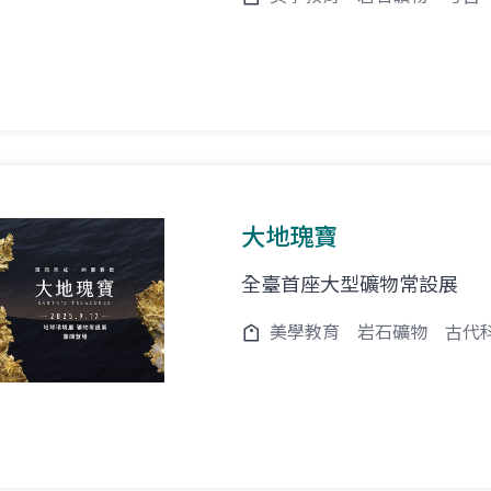
大地瑰寶
全臺首座大型礦物常設展
美學教育
岩石礦物
古代