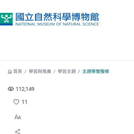
跳到中央內容區塊
首頁
學習與推廣
學習主題
主題導覽搜尋
112,149
11
點
選
喜