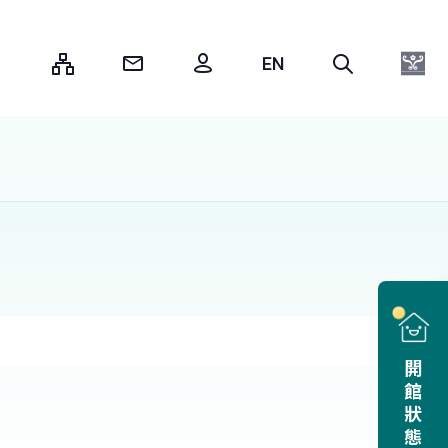
:::
開館狀態