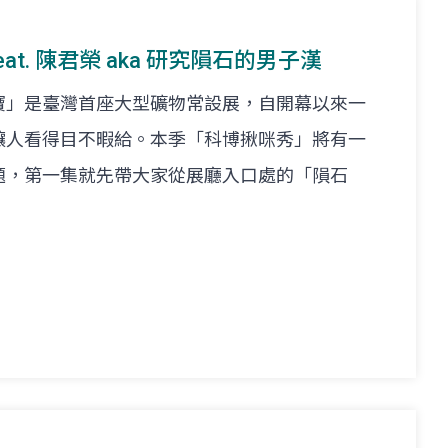
feat. 陳君榮 aka 研究隕石的男子漢
寶」是臺灣首座大型礦物常設展，自開幕以來一
讓人看得目不暇給。本季「科博揪咪秀」將有一
題，第一集就先帶大家從展廳入口處的「隕石