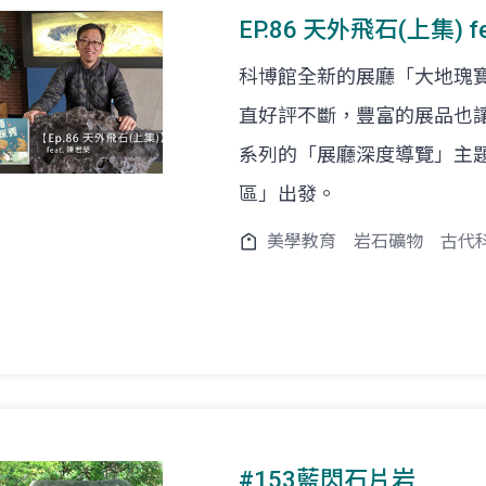
EP.86 天外飛石(上集) 
科博館全新的展廳「大地瑰
直好評不斷，豐富的展品也
系列的「展廳深度導覽」主
區」出發。
美學教育
岩石礦物
古代
#153藍閃石片岩