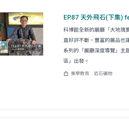
EP.87 天外飛石(下集) 
科博館全新的展廳「大地瑰
直好評不斷，豐富的展品也
系列的「展廳深度導覽」主
區」出發。
美學教育
岩石礦物