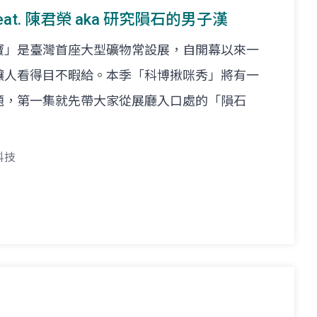
feat. 陳君榮 aka 研究隕石的男子漢
寶」是臺灣首座大型礦物常設展，自開幕以來一
讓人看得目不暇給。本季「科博揪咪秀」將有一
題，第一集就先帶大家從展廳入口處的「隕石
科技