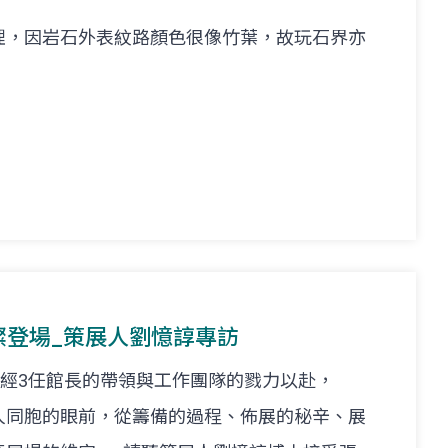
理，因岩石外表紋路顏色很像竹葉，故玩石界亦
璀璨登場_策展人劉憶諄專訪
歷經3任館長的帶領與工作團隊的戮力以赴，
人同胞的眼前，從籌備的過程、佈展的秘辛、展