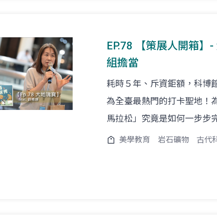
EP.78 【策展人開箱】- 
組擔當
耗時５年、斥資鉅額，科博
為全臺最熱門的打卡聖地！
馬拉松」究竟是如何一步步
美學教育
岩石礦物
古代