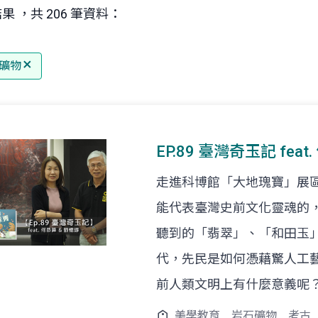
果 ，共 206 筆資料：
礦物
EP.89 臺灣奇玉記 fea
走進科博館「大地瑰寶」展
能代表臺灣史前文化靈魂的
聽到的「翡翠」、「和田玉
代，先民是如何憑藉驚人工
前人類文明上有什麼意義呢
美學教育
岩石礦物
考古