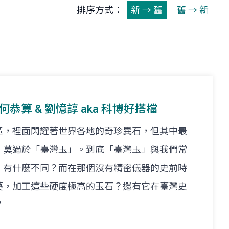
排序方式：
新 → 舊
舊 → 新
t. 何恭算 & 劉憶諄 aka 科博好搭檔
區，裡面閃耀著世界各地的奇珍異石，但其中最
，莫過於「臺灣玉」。到底「臺灣玉」與我們常
」有什麼不同？而在那個沒有精密儀器的史前時
藝，加工這些硬度極高的玉石？還有它在臺灣史
？