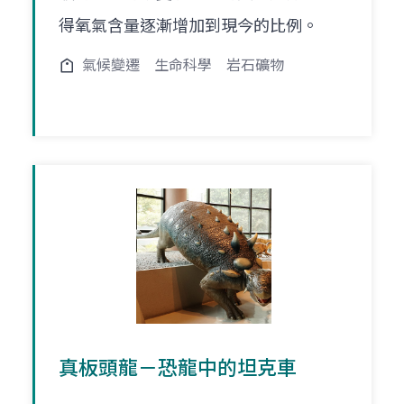
得氧氣含量逐漸增加到現今的比例。
氣候變遷
生命科學
岩石礦物
真板頭龍－恐龍中的坦克車