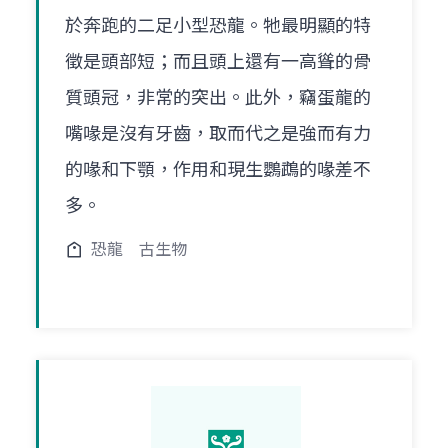
於奔跑的二足小型恐龍。牠最明顯的特
徵是頭部短；而且頭上還有一高聳的骨
質頭冠，非常的突出。此外，竊蛋龍的
嘴喙是沒有牙齒，取而代之是強而有力
的喙和下顎，作用和現生鸚鵡的喙差不
多。
恐龍
古生物