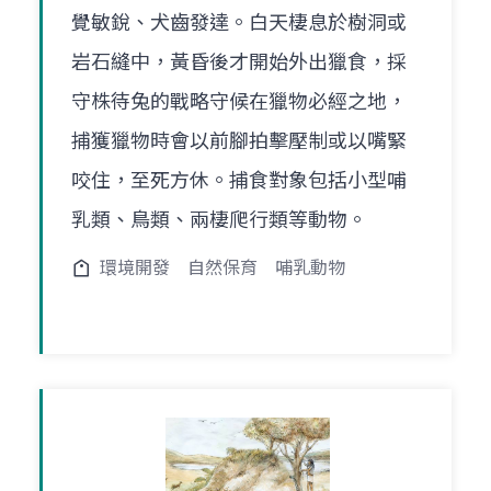
覺敏銳、犬齒發達。白天棲息於樹洞或
岩石縫中，黃昏後才開始外出獵食，採
守株待兔的戰略守候在獵物必經之地，
捕獲獵物時會以前腳拍擊壓制或以嘴緊
咬住，至死方休。捕食對象包括小型哺
乳類、鳥類、兩棲爬行類等動物。
環境開發
自然保育
哺乳動物