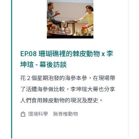
EP.08 珊瑚礁裡的棘皮動物 x 李
坤瑄 - 幕後訪談
花２個星期泡發的海參本參，在現場帶
了活體海參做比較，李坤瑄大哥也分享
人們食用棘皮動物的現況及歷史。
環境科學
無脊椎動物