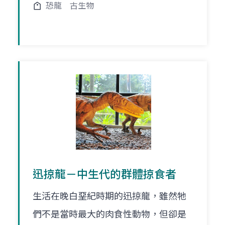
恐龍
古生物
迅掠龍－中生代的群體掠食者
生活在晚白堊紀時期的迅掠龍，雖然牠
們不是當時最大的肉食性動物，但卻是