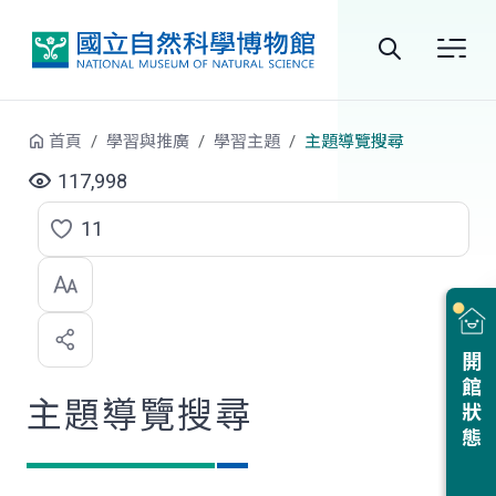
跳到中央內容區塊
全
站
首頁
學習與推廣
學習主題
主題導覽搜尋
搜
117,998
尋
11
點
選
喜
開館狀態
歡
主題導覽搜尋