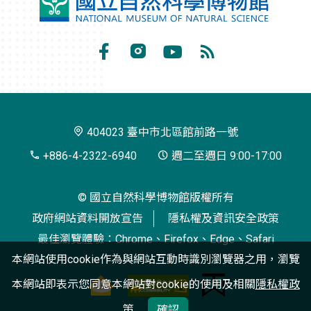
國
立
自
Facebook
Instagram
Youtube
RSS
然
訂
科
閱
學
404023 臺中市北區館前路一號
博
+886-4-2322-6940
週二至週日 9:00-17:00
物
© 國立自然科學博物館版權所有
館
政府網站資料開放宣告
隱私權及資訊安全政策
最佳瀏覽體驗：Chrome、Firefox、Edge、Safari
本網站使用cookie作為與網站互動時識別瀏覽器之用，瀏覽
本網站即表示您同意本網站對cookie的使用及相關
隱私權政
策
確認