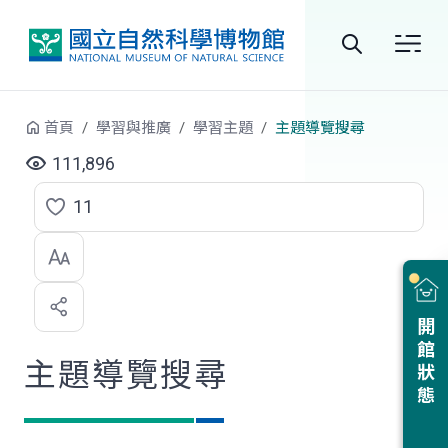
跳到中央內容區塊
全
站
首頁
學習與推廣
學習主題
主題導覽搜尋
搜
111,896
尋
11
點
選
喜
開館狀態
歡
主題導覽搜尋