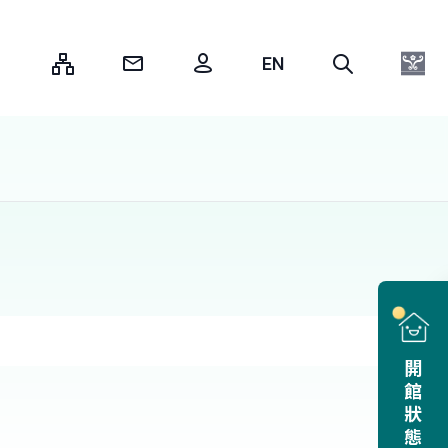
:::
開館狀態