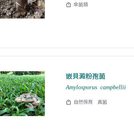
傘菌類
嵌貝澱粉孢菌
Amylosporus campbellii
自然保育
真菌