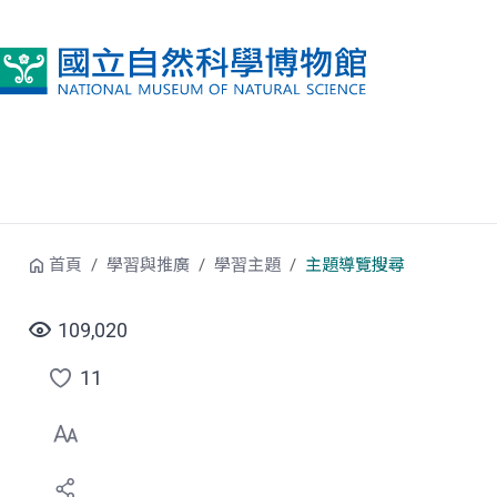
跳到中央內容區塊
首頁
學習與推廣
學習主題
主題導覽搜尋
109,020
11
點
選
喜