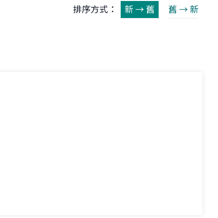
排序方式：
新 → 舊
舊 → 新