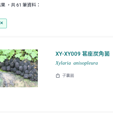
果 ，共 61 筆資料：
XY-XY009 葚座炭角菌
Xylaria anisopleura
子囊菌